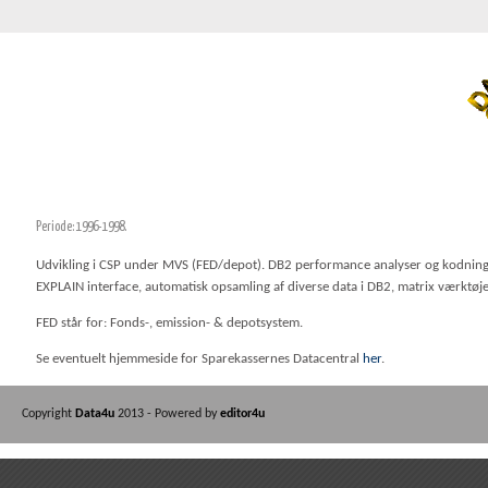
Periode: 1996-1998.
Udvikling i CSP under MVS (FED/depot). DB2 performance analyser og kodning af 
EXPLAIN interface, automatisk opsamling af diverse data i DB2, matrix værktøjer
FED står for: Fonds-, emission- & depotsystem.
Se eventuelt hjemmeside for Sparekassernes Datacentral
her
.
Copyright
Data4u
2013 - Powered by
editor4u