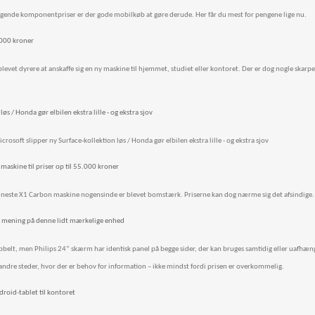
stigende komponentpriser er der gode mobilkøb at gøre derude. Her får du mest for pengene lige nu.
5.000 kroner
blevet dyrere at anskaffe sig en ny maskine til hjemmet, studiet eller kontoret. Der er dog nogle skarpe
øs / Honda gør elbilen ekstra lille - og ekstra sjov
crosoft slipper ny Surface-kollektion løs / Honda gør elbilen ekstra lille - og ekstra sjov
maskine til priser op til 55.000 kroner
fineste X1 Carbon maskine nogensinde er blevet bomstærk. Priserne kan dog nærme sig det afsindige.
od mening på denne lidt mærkelige enhed
bbelt, men Philips 24” skærm har identisk panel på begge sider, der kan bruges samtidig eller uafhæng
r andre steder, hvor der er behov for information – ikke mindst fordi prisen er overkommelig.
droid-tablet til kontoret