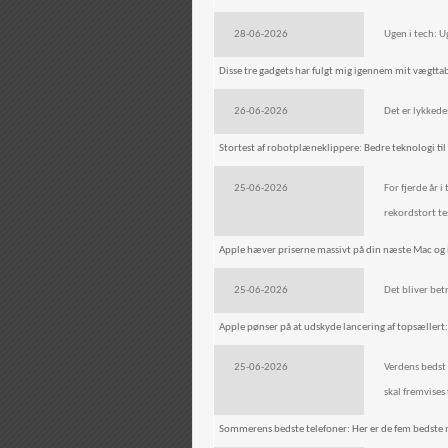
28-06-2026
Ugen i tech: Ug
Disse tre gadgets har fulgt mig igennem mit vægtta
26-06-2026
Det er lykkede
Stortest af robotplæneklippere: Bedre teknologi til 
25-06-2026
For fjerde år
rekordstort tes
Apple hæver priserne massivt på din næste Mac og i
25-06-2026
Det bliver betr
Apple pønser på at udskyde lancering af topsællert:
25-06-2026
Verdens bedst 
skal fremvises 
Sommerens bedste telefoner: Her er de fem bedste m