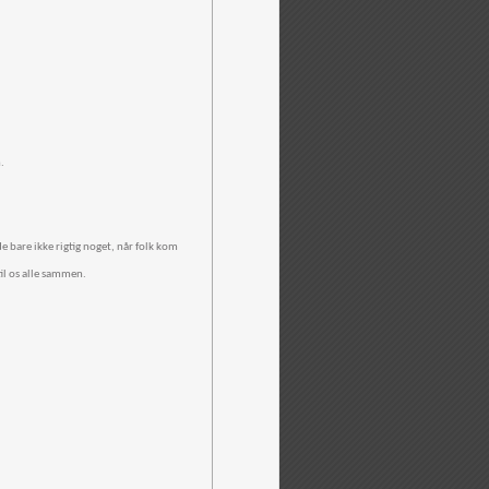
.
e bare ikke rigtig noget, når folk kom
til os alle sammen.