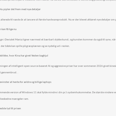
Nu pipler det frem med nye detaljer
allerede til næste år at lancere sit første hardwareprodukt. Nu er der blevet afsløret nye detaljer om p
 kan få lige nu
gn i Devialet Mania ligner nærmest et bærbart stykke kunst, og kunsten kommer da også til syne, når
, der både kan spille på græsplænen og se nydelig ud i reolen.
jeblikke, hvor Kina har givet Vesten baghjul
ngen af intelligent open source-baseret AI og aggressive priser har over sommeren 2026 givet kine
t gennembrud. .
vinster at hente for ældre og billige laptops
mmende version af Windows 11 skal fylde mindre i din pc’s systemhukommelse. De største vindere ved
 beskedne mængder ram.
dste lyd til prisen