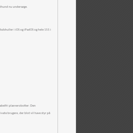
agthund nu undersøge.
edsdshuller i iOS og iPadOS og hele 155 i
kabelfri plænerobotter: Den
ate brugere, der blot vil have styr på