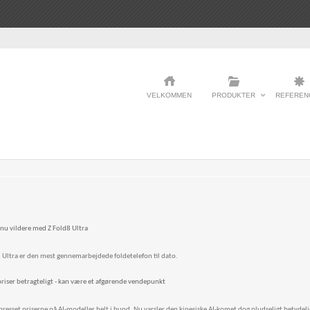
VELKOMMEN
PRODUKTER
REFEREN
nu vildere med Z Fold8 Ultra
 Ultra er den mest gennemarbejdede foldetelefon til dato.
riser betragteligt - kan være et afgørende vendepunkt
resset priserne på AI-modeller helt i bund. Nu varsler den kinesiske AI-komet dog pludseligt betydelig