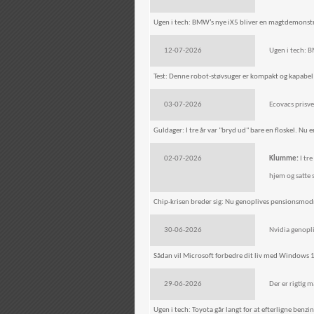
Ugen i tech: BMW’s nye iX5 bliver en magtdemonstr
12-07-2026
Ugen i tech: 
Test: Denne robot-støvsuger er kompakt og kapabel – 
03-07-2026
Ecovacs prisve
Guldager: I tre år var "bryd ud" bare en floskel. Nu 
02-07-2026
Klumme:
I tre
hjem og satte 
Chip-krisen breder sig: Nu genoplives pensionsmodne
30-06-2026
Nvidia genopli
Sådan vil Microsoft forbedre dit liv med Windows
29-06-2026
Der er rigtig 
Ugen i tech: Toyota går langt for at efterligne benzinb