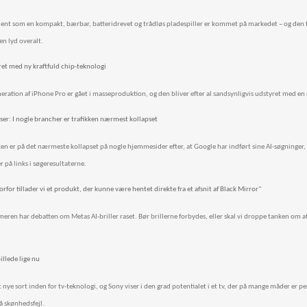
ent som en kompakt, bærbar, batteridrevet og trådløs pladespiller er kommet på markedet – og den fu
en lyd overalt.
ret med ny kraftfuld chip-teknologi
ration af iPhone Pro er gået i masseproduktion, og den bliver efter al sandsynligvis udstyret med en 
er: I nogle brancher er trafikken nærmest kollapset
ken er på det nærmeste kollapset på nogle hjemmesider efter, at Google har indført sine AI-søgninger,
r på links i søgeresultaterne.
orfor tillader vi et produkt, der kunne være hentet direkte fra et afsnit af Black Mirror"
ren har debatten om Metas AI-briller raset. Bør brillerne forbydes, eller skal vi droppe tanken om at 
illede lige nu
 nye sort inden for tv-teknologi, og Sony viser i den grad potentialet i et tv, der på mange måder er pe
å skønhedsfejl.