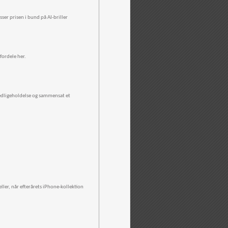
sser prisen i bund på AI-briller
fordele her.
vedligeholdelse og sammensat et
eller, når efterårets iPhone-kollektion