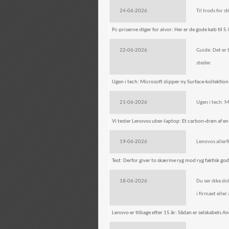
24-06-2026
Til trods for 
Pc-priserne stiger for alvor: Her er de gode køb til 
22-06-2026
Guide: Det er 
steder.
Ugen i tech: Microsoft slipper ny Surface-kollektion l
21-06-2026
Ugen i tech: Mi
Vi tester Lenovos uber-laptop: Et carbon-drøn af en 
19-06-2026
Lenovos aller
Test: Derfor giver to skærme ryg mod ryg faktisk g
18-06-2026
Du ser ikke do
i firmaet elle
Lenovo er tilbage efter 15 år: Sådan er selskabets An