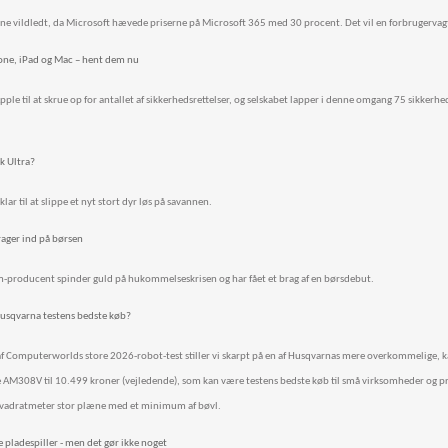
rne vildledt, da Microsoft hævede priserne på Microsoft 365 med 30 procent. Det vil en forbrugerv
hone, iPad og Mac – hent dem nu
 Apple til at skrue op for antallet af sikkerhedsrettelser, og selskabet lapper i denne omgang 75 sikkerh
k Ultra?
klar til at slippe et nyt stort dyr løs på savannen.
rager ind på børsen
m-producent spinder guld på hukommelseskrisen og har fået et brag af en børsdebut.
 Husqvarna testens bedste køb?
t af Computerworlds store 2026-robot-test stiller vi skarpt på en af Husqvarnas mere overkommelige, 
 AM308V til 10.499 kroner (vejledende), som kan være testens bedste køb til små virksomheder og priv
 kvadratmeter stor plæne med et minimum af bøvl.
e pladespiller - men det gør ikke noget