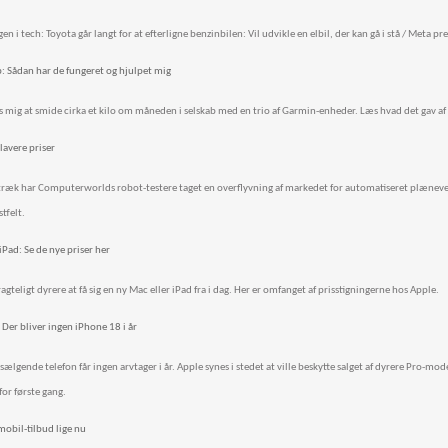
en i tech: Toyota går langt for at efterligne benzinbilen: Vil udvikle en elbil, der kan gå i stå / Meta pre
b: Sådan har de fungeret og hjulpet mig
s mig at smide cirka et kilo om måneden i selskab med en trio af Garmin-enheder. Læs hvad det gav af 
lavere priser
 i træk har Computerworlds robot-testere taget en overflyvning af markedet for automatiseret plæne
tfelt.
Pad: Se de nye priser her
agteligt dyrere at få sig en ny Mac eller iPad fra i dag. Her er omfanget af prisstigningerne hos Apple.
 Der bliver ingen iPhone 18 i år
sælgende telefon får ingen arvtager i år. Apple synes i stedet at ville beskytte salget af dyrere Pro-mod
for første gang.
obil-tilbud lige nu