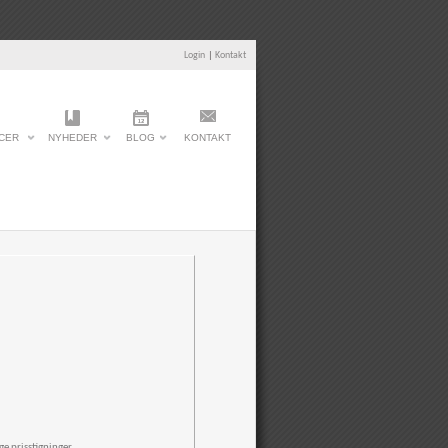
Login
|
Kontakt
CER
NYHEDER
BLOG
KONTAKT
e prisstigninger.