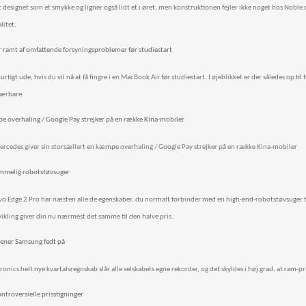
designet som et smykke og ligner også lidt et i øret, men konstruktionen fejler ikke noget hos Noble
litet.
 ramt af omfattende forsyningsproblemer før studiestart
rtigt ude, hvis du vil nå at få fingre i en MacBook Air før studiestart. I øjeblikket er der således op til
bærbare.
pe overhaling / Google Pay strejker på en række Kina-mobiler
ercedes giver sin storsællert en kæmpe overhaling / Google Pay strejker på en række Kina-mobiler
kommelig robotstøvsuger
o Edge 2 Pro har næsten alle de egenskaber, du normalt forbinder med en high-end-robotstøvsuger t
kling giver din nu nærmest det samme til den halve pris.
tjener Samsung fedt på
onics helt nye kvartalsregnskab slår alle selskabets egne rekorder, og det skyldes i høj grad, at ram-pr
ntroversielle prisstigninger