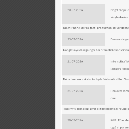
23-07-2026
Noget så sjæld
vinylentusiast
Nu er iPhone 18 Pro gået i produktion: Bliver udsty
23-07-2026
Den næste gene
Googles nye AI-søgninger har dramatiske konsekvens
21-07-2026
Internettrafik
længere klikke
Debatten raser - skal vi forbyde Metas AI-briller: "Hv
21-07-2026
Hen over somme
om?
Test: Ny tv-teknologi giver dig det bedste allround-b
20-07-2026
RGB LED er det
også et par sm