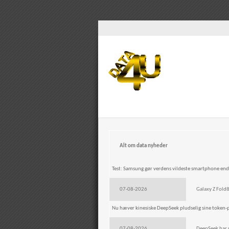
Alt om data nyheder
Test: Samsung gør verdens vildeste smartphone end
07-08-2026
Galaxy Z Fold8
Nu hæver kinesiske DeepSeek pludselig sine token-p
07-08-2026
DeepSeek har p