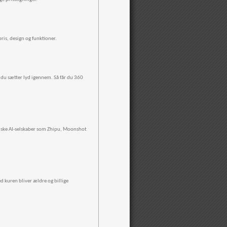
ris, design og funktioner.
 du sætter lyd igennem. Så får du 360
siske AI-selskaber som Zhipu, Moonshot
 kuren bliver ældre og billige