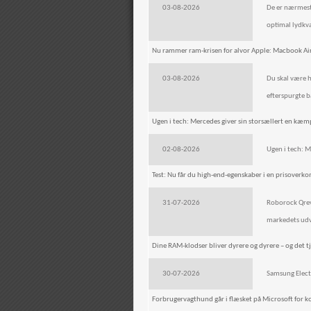
03-08-2026
De er nærmest 
optimal lydkva
Nu rammer ram-krisen for alvor Apple: Macbook Air
03-08-2026
Du skal være hu
efterspurgte 
Ugen i tech: Mercedes giver sin storsællert en kæm
02-08-2026
Ugen i tech: M
Test: Nu får du high-end-egenskaber i en prisover
31-07-2026
Roborock Qrev
markedets udvi
Dine RAM-klodser bliver dyrere og dyrere – og det 
30-07-2026
Samsung Electr
Forbrugervagthund går i flæsket på Microsoft for ko