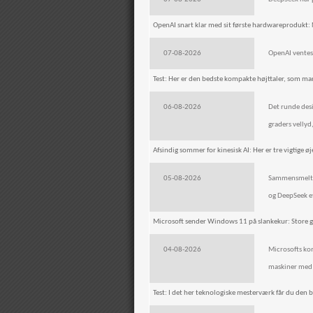
OpenAI snart klar med sit første hardwareprodukt: 
07-08-2026
OpenAI ventes 
Test: Her er den bedste kompakte højttaler, som man
06-08-2026
Det runde desi
graders vellyd
Afsindig sommer for kinesisk AI: Her er tre vigtige ø
05-08-2026
Sammensmeltni
og DeepSeek e
Microsoft sender Windows 11 på slankekur: Store ge
04-08-2026
Microsofts ko
maskiner med
Test: I det her teknologiske mesterværk får du den be