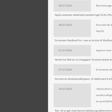
30-07-2026
Blev forbruge
Apple udsender sikkerheds-opdateringer til din iP
28-07-2026
AI-trusler får
MacOS.
Du kender MacBook Pro - men er du klar til MacBoo
27-07-2026
Apple er snart 
Verden har fået en ny chipgigant: Kinesisk selskab b
27-07-2026
En kinesisk ra
Stortest af robotplæneklippere : Er dette bæst fra
24-07-2026
I fjerde afsni
snusfornuftige
en op til 800
Test: Alt er galt med denne trådløse og batteridrevn