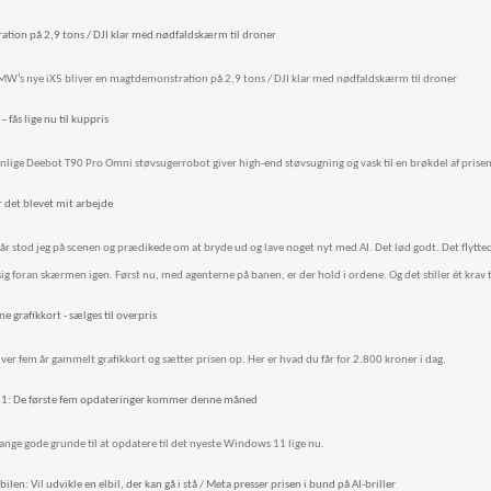
ation på 2,9 tons / DJI klar med nødfaldskærm til droner
BMW’s nye iX5 bliver en magtdemonstration på 2,9 tons / DJI klar med nødfaldskærm til droner
fås lige nu til kuppris
nlige Deebot T90 Pro Omni støvsugerrobot giver high-end støvsugning og vask til en brøkdel af prisen
er det blevet mit arbejde
 år stod jeg på scenen og prædikede om at bryde ud og lave noget nyt med AI. Det lød godt. Det flytted
sig foran skærmen igen. Først nu, med agenterne på banen, er der hold i ordene. Og det stiller ét krav 
 grafikkort - sælges til overpris
ver fem år gammelt grafikkort og sætter prisen op. Her er hvad du får for 2.800 kroner i dag.
 11: De første fem opdateringer kommer denne måned
mange gode grunde til at opdatere til det nyeste Windows 11 lige nu.
ilen: Vil udvikle en elbil, der kan gå i stå / Meta presser prisen i bund på AI-briller