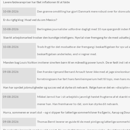
Lavere fødevarepriser har fået inflationen til at falde
10-08-2026
Den grønne omstilling har gjort Danmark mere robust over for store uds
Er du rigtig klog: Hvad ved du om Mexico?
10-08-2026
Berlingskes journalister udfordrer dagligt med 10 nye spørgsmål inden
Stærkt arbejdsmarked trodser den kunstige intelligens. Nye tal viser fremgang for de mest udsatte 
10-08-2026
Trods frygt for det modsatte er der fremgang i beskæftigelsen for syv ud 
beskæftigelsen anderledes, end vi regner med.
Manden bag Louis Vuitton inviterer sine fem børn til en månedlig power lunch. De er født ind i et
09-08-2026
Den franske rigmand Bernard Arnault tøver ikke med at jage sine konkurre
forretningssans har ført hans familieimperium helt til tops, men hans ma
Han har opnået jobmuligheder og succes ved at dyrke sit netværk. Ifølge ham er det en »disciplin«
09-08-2026
Mikkel Jørnvil har i sit arbejdsliv jævnligt høstet frugterne af et stærkt 
mener han. Han fremhæver to råd, som kan styrke dit netværk.
Hurra, sommeren er snart slut – og vi slipper for latterlige sommerhilsner fra Egeriis, Aarup og Dou
09-08-2026
Thomas Bernt leverer en guide til de mest pinlige og latterlige sommerh