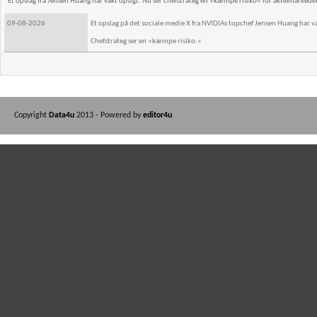
Et opslag fra Jensen Huang har vakt opsigt. Nu ser chefstrateg en »kæmpe risiko« for aktiemarkede
09-08-2026
Et opslag på det sociale medie X fra NVIDIAs topchef Jensen Huang har 
Chefstrateg ser en »kæmpe risiko.«
Copyright
Data4u
2013 - Powered by
editor4u