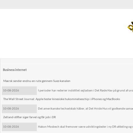
Business internet
Mærsk sender endnu en rute gennem Suez-kanalen
10-08-2026
I perioder har rederier indstillet sejladsen i Det Røde Hav på grund af u
The Wall Street Journal: Apple tester kinesiske hukommelseschip i iPhones og MacBooks
10-08-2026
Det amerikanske techselskab håber, at Det Hvide Hus vil godkende samar
Zetland-stifter siger farvel og får job i DR
10-08-2026
Hakon Mosbech skal fremover være udviklingsleder i ny DR-afdeling og 