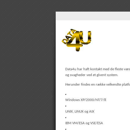
Data4u har haft kontakt med de fleste væse
og svagheder ved et givent system.
Herunder findes en række velkendte platf
Windows XP/2000/NT/7/8
UNIX, LINUX og AIX
IBM VM/ESA og VSE/ESA