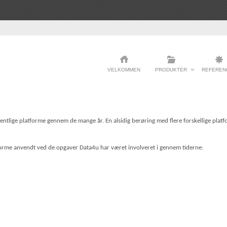
VELKOMMEN
PRODUKTER
REFEREN
ntlige platforme gennem de mange år. En alsidig berøring med flere forskellige platf
orme anvendt ved de opgaver Data4u har været involveret i gennem tiderne: