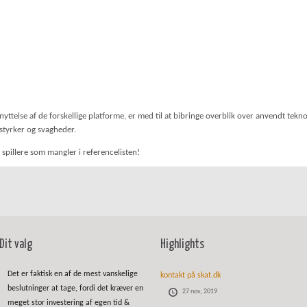
nyttelse af de forskellige platforme, er med til at bibringe overblik over anvendt tekn
 styrker og svagheder.
 spillere som mangler i referencelisten!
Dit valg
Highlights
Det er faktisk en af de mest vanskelige
kontakt på skat.dk
beslutninger at tage, fordi det kræver en
27 nov, 2019
meget stor investering af egen tid &