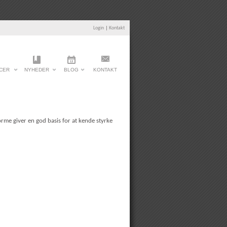
Login
|
Kontakt
CER
NYHEDER
BLOG
KONTAKT
orme giver en god basis for at kende styrke