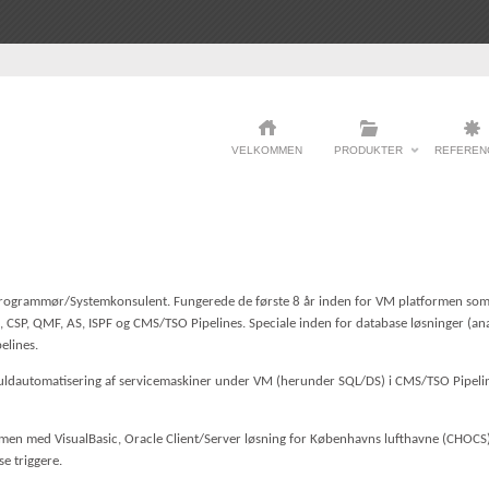
VELKOMMEN
PRODUKTER
REFEREN
ogrammør/Systemkonsulent. Fungerede de første 8 år inden for VM platformen som 
CSP, QMF, AS, ISPF og CMS/TSO Pipelines. Speciale inden for database løsninger (ana
elines.
uldautomatisering af servicemaskiner under VM (herunder SQL/DS) i CMS/TSO Pipeline
rmen med VisualBasic, Oracle Client/Server løsning for Københavns lufthavne (CHOCS).
e triggere.