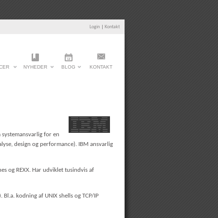
Login
|
Kontakt
CER
NYHEDER
BLOG
KONTAKT
systemansvarlig for en
lyse, design og performance). IBM ansvarlig
s og REXX. Har udviklet tusindvis af
 Bl.a. kodning af UNIX shells og TCP/IP