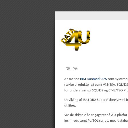
1986-1996:
Ansat hos
IBM Danmark A/S
som Systempr
række produkter så som: VM/ESA, SQL/DS, 
for undervisning i SQL/DS og CMS/TSO Pip
Udvikling af IBM DB2 SuperVision/VM til f
utilities.
Var de sidste 2 år engageret på AIX platfo
løsninger, samt PL/SQL scripts med databas