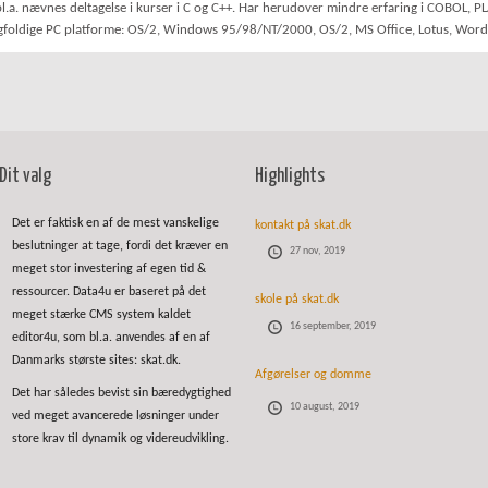
. nævnes deltagelse i kurser i C og C++. Har herudover mindre erfaring i COBOL, PL
foldige PC platforme: OS/2, Windows 95/98/NT/2000, OS/2, MS Office, Lotus, WordPe
Dit valg
Highlights
Det er faktisk en af de mest vanskelige
kontakt på skat.dk
beslutninger at tage, fordi det kræver en
27 nov, 2019
meget stor investering af egen tid &
ressourcer. Data4u er baseret på det
skole på skat.dk
meget stærke CMS system kaldet
16 september, 2019
editor4u, som bl.a. anvendes af en af
Danmarks største sites: skat.dk.
Afgørelser og domme
Det har således bevist sin bæredygtighed
10 august, 2019
ved meget avancerede løsninger under
store krav til dynamik og videreudvikling.