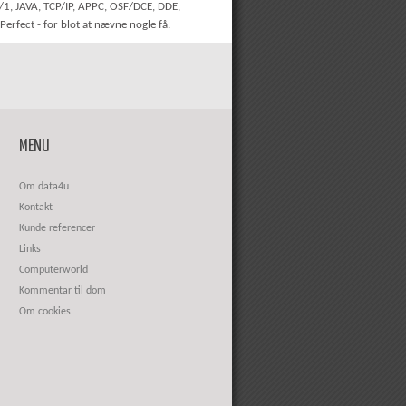
/1, JAVA, TCP/IP, APPC, OSF/DCE, DDE,
rfect - for blot at nævne nogle få.
MENU
Om data4u
Kontakt
Kunde referencer
Links
Computerworld
Kommentar til dom
Om cookies