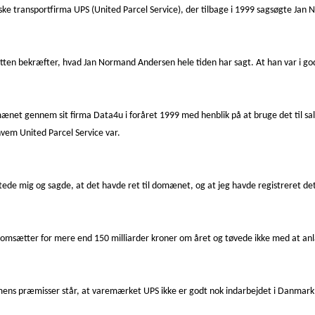
ske transportfirma UPS (United Parcel Service), der tilbage i 1999 sagsøgte Jan
sretten bekræfter, hvad Jan Normand Andersen hele tiden har sagt. At han var i go
et gennem sit firma Data4u i foråret 1999 med henblik på at bruge det til sal
hvem United Parcel Service var.
aktede mig og sagde, at det havde ret til domænet, og at jeg havde registreret de
 omsætter for mere end 150 milliarder kroner om året og tøvede ikke med at an
mens præmisser står, at varemærket UPS ikke er godt nok indarbejdet i Danmark t