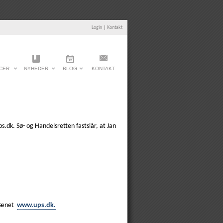
Login
|
Kontakt
CER
NYHEDER
BLOG
KONTAKT
.dk. Sø- og Handelsretten fastslår, at Jan
omænet
www.ups.dk.