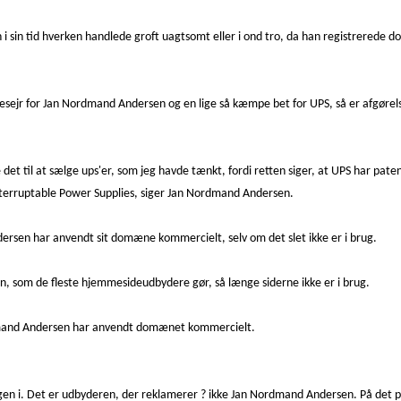
 i sin tid hverken handlede groft uagtsomt eller i ond tro, da han registrerede
r for Jan Nordmand Andersen og en lige så kæmpe bet for UPS, så er afgørelsen 
et til at sælge ups'er, som jeg havde tænkt, fordi retten siger, at UPS har pa
nterruptable Power Supplies, siger Jan Nordmand Andersen.
rsen har anvendt sit domæne kommercielt, selv om det slet ikke er i brug.
en, som de fleste hjemmesideudbydere gør, så længe siderne ikke er i brug.
mand Andersen har anvendt domænet kommercielt.
en i. Det er udbyderen, der reklamerer ? ikke Jan Nordmand Andersen. På det pu