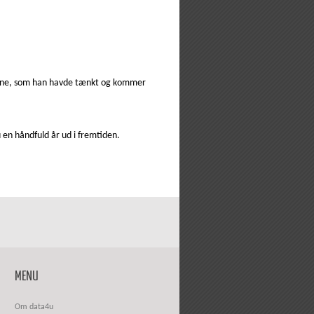
omæne, som han havde tænkt og kommer
 en håndfuld år ud i fremtiden.
MENU
Om data4u