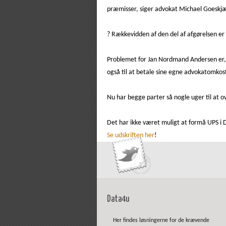
præmisser, siger advokat Michael Goeskjær
? Rækkevidden af den del af afgørelsen er 
Problemet for Jan Nordmand Andersen er, 
også til at betale sine egne advokatomkos
Nu har begge parter så nogle uger til at 
Det har ikke været muligt at formå UPS i
Se udskriften her
!
Data4u
Her findes løsningerne for de krævende