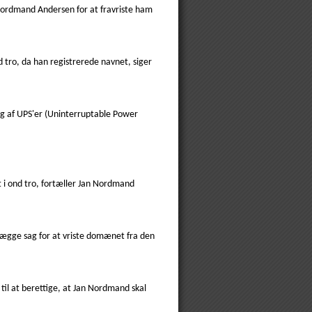
 Nordmand Andersen for at fravriste ham
d tro, da han registrerede navnet, siger
g af UPS'er (Uninterruptable Power
t i ond tro, fortæller Jan Nordmand
lægge sag for at vriste domænet fra den
il at berettige, at Jan Nordmand skal