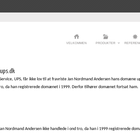
VELKOMMEN
PRODUKTER
REFEREN
 ups.dk
ervice, UPS, får ikke lov til at fravriste Jan Nordmand Andersen hans domæne ups
ro, da han registrerede domænet i 1999. Derfor tilhører domænet fortsat ham.
 Jan Nordmand Andersen ikke handlede i ond tro, da han i 1999 registrerede d