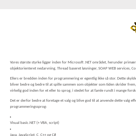
Vores største styrke ligger inden for Microsoft .NET området, herunder primær
objektorienteret nedarvning, Thread baseret løsninger, SOAP WEB services, 
Ellers er bredden inden for programmering er egentlig ikke så stor. Dette skyld
bliver bedre og bedre til at spille sammen som objekter som tiden skrider frem, 
virkelig god inden for et eller to sprog, i stedet for at famle rundt i mange forsk
Det er derfor bedre at foretage et valg og blive god til at anvende dette valg e
programmeringssprog:
Visual basic.NET (+ VBA, script)
Java, JavaScript, C, C++ og C#