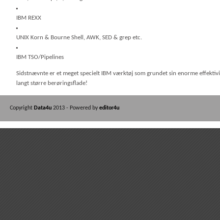
IBM REXX
UNIX Korn & Bourne Shell, AWK, SED & grep etc.
IBM TSO/Pipelines
Sidstnævnte er et meget specielt IBM værktøj som grundet sin enorme effektivit
langt større berøringsflade!
Copyright
Data4u
2013 - Powered by
editor4u