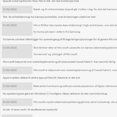
SpaceX-notering time for time: Her er det, der skal holdes øje med
12-06-2026
Raket- og AI-virksomheden SpaceX går i luften i dag. Nu skal det bevise 
Test: Ny billedteknologi har kæmpe potentiale, men forløsningen udebliver helt
11-06-2026
Micro RGB er den nyeste skærmteknologi i high-end-klassen, som alle de s
for bump på vejen i dette tv fra Samsung.
Fortørnet udvikler offentliggør for syvende gang på få dage farlige oplysninger for at genere Micros
11-06-2026
Blot få timer efter at Microsoft udsendte sin største sikkerhedsopdater
'fornærmet' og 'ydmyget' af Microsoft.
Microsoft bekymret over medarbejdernes brug af nylancerede Claude Fable 5: Kan være for farlig
11-06-2026
Microsoft er bekymret over medarbejdernes brug af Claude Fable 5, som
Apple trækker stikket til ældre apps på MacOS: Næste år er det slut
11-06-2026
Både ældre hardware og software sendes på pension af Apple i det kom
Ny opdatering kan gøre din Windows 11 hurtigere: Sådan aktiverer du den nye turbo-knap
10-06-2026
Microsofts nyeste sikkerhedsopdatering gemmer på en turboknap, der puster
AI-lab: Vi lever midt i AI-skuffelsernes mørke tid