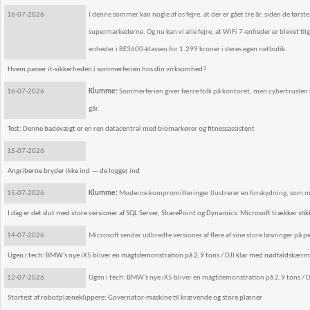
16-07-2026
I denne sommer kan nogle af os fejre, at der er gået tre år, siden de førs
supermarkederne. Og nu kan vi alle fejre, at WiFi 7-enheder er blevet t
enheder i BE3600-klassen for 1.299 kroner i deres egen netbutik.
Hvem passer it-sikkerheden i sommerferien hos din virksomhed?
16-07-2026
Klumme:
Sommerferien giver færre folk på kontoret, men cybertruslen k
går.
Test: Denne badevægt er en ren datacentral med biomarkører og fitnessassistent
15-07-2026
Angriberne bryder ikke ind — de logger ind
15-07-2026
Klumme:
Moderne kompromitteringer llustrerer en forskydning, som m
I dag er det slut med store versioner af SQL Server, SharePoint og Dynamics: Microsoft trækker stik
14-07-2026
Microsoft sender udbredte versioner af flere af sine store løsninger på pe
Ugen i tech: BMW’s nye iX5 bliver en magtdemonstration på 2,9 tons / DJI klar med nødfaldskærm 
12-07-2026
Ugen i tech: BMW’s nye iX5 bliver en magtdemonstration på 2,9 tons / 
Stortest af robotplæneklippere: Governator-maskine til krævende og store plæner