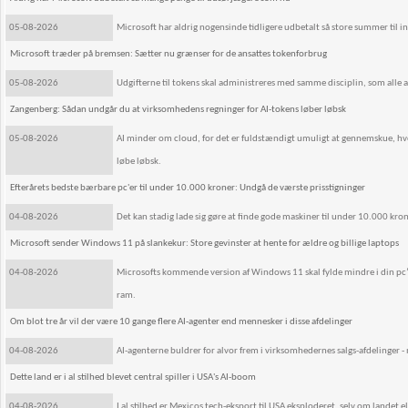
05-08-2026
Microsoft har aldrig nogensinde tidligere udbetalt så store summer til 
Microsoft træder på bremsen: Sætter nu grænser for de ansattes tokenforbrug
05-08-2026
Udgifterne til tokens skal administreres med samme disciplin, som alle an
Zangenberg: Sådan undgår du at virksomhedens regninger for AI-tokens løber løbsk
05-08-2026
AI minder om cloud, for det er fuldstændigt umuligt at gennemskue, hvor
løbe løbsk.
Efterårets bedste bærbare pc'er til under 10.000 kroner: Undgå de værste prisstigninger
04-08-2026
Det kan stadig lade sig gøre at finde gode maskiner til under 10.000 kron
Microsoft sender Windows 11 på slankekur: Store gevinster at hente for ældre og billige laptops
04-08-2026
Microsofts kommende version af Windows 11 skal fylde mindre i din pc
ram.
Om blot tre år vil der være 10 gange flere AI-agenter end mennesker i disse afdelinger
04-08-2026
AI-agenterne buldrer for alvor frem i virksomhedernes salgs-afdelinger - 
Dette land er i al stilhed blevet central spiller i USA's AI-boom
04-08-2026
I al stilhed er Mexicos tech-eksport til USA eksploderet, selv om landet 