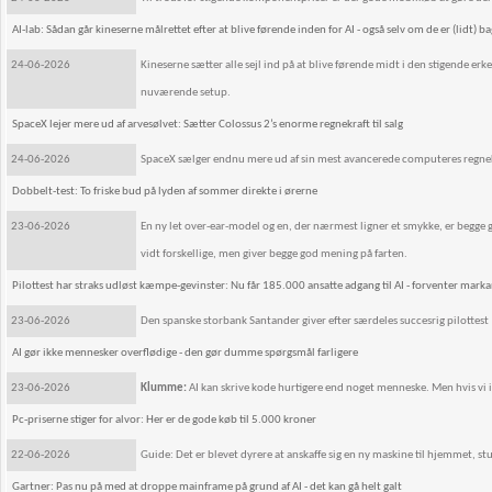
AI-lab: Sådan går kineserne målrettet efter at blive førende inden for AI - også selv om de er (lidt) ba
24-06-2026
Kineserne sætter alle sejl ind på at blive førende midt i den stigende er
nuværende setup.
SpaceX lejer mere ud af arvesølvet: Sætter Colossus 2’s enorme regnekraft til salg
24-06-2026
SpaceX sælger endnu mere ud af sin mest avancerede computeres regnek
Dobbelt-test: To friske bud på lyden af sommer direkte i ørerne
23-06-2026
En ny let over-ear-model og en, der nærmest ligner et smykke, er begg
vidt forskellige, men giver begge god mening på farten.
Pilottest har straks udløst kæmpe-gevinster: Nu får 185.000 ansatte adgang til AI - forventer marka
23-06-2026
Den spanske storbank Santander giver efter særdeles succesrig pilottest
AI gør ikke mennesker overflødige - den gør dumme spørgsmål farligere
23-06-2026
Klumme:
AI kan skrive kode hurtigere end noget menneske. Men hvis vi ik
Pc-priserne stiger for alvor: Her er de gode køb til 5.000 kroner
22-06-2026
Guide: Det er blevet dyrere at anskaffe sig en ny maskine til hjemmet, stu
Gartner: Pas nu på med at droppe mainframe på grund af AI - det kan gå helt galt