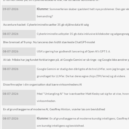
Er du helt sikker på, dit cyberberedskab er klar, når du sætter autosvaret til?
09-07-2026
Klumme:
Sommerferien skaber sjældent helt nye problemer. Den gør eksi
bemanding?
Accenture hacket: Cyberkriminelle sætter 35 gb stjålne data til salg
08-07-2026
Cyberkriminelle udbyder 35 gb data inklusive kildekoder og adgangsnøgle
Blev bremset af Trump: Nu lanceres den hidtil stærkeste ChatGPT-model
08-07-2026
USA's rgering har godkendt lancering af Open AI's GPT 5.6.
AI-lab: Måske har jeg fundet forklaringen på, at Google Gemini er så ringe - og Google ikke ændrer 
08-07-2026
Google Gemini er stadig den dårligste af de tre LLM’er, som jeg bruger,
grundlaget for LLM’er. De har deres egne chips (TPU’erne) og så videre.
Disse fire søjler i din organisation skal bære virksomhedens AI
08-07-2026
Med ”Untangling AI” har iværksætter Matt Kesby sat sig for at vise, hvor
virksomheden.
En af grundlæggerne af moderne AI, Geoffrey Hinton, vrøvler løs om bevidsthed
08-07-2026
Klumme:
En af grundlæggerne af moderne kunstig intelligens, Geoffrey H
om kunstig intelligens og bevidsthed.