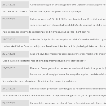
29-07-2026
Googles nederlag i den første sag under EU's Digital Markets Act giver k
Test: Her er din næste 27” kontorskærm, hvis budgettet ikke skal sprænges
28-07-2026
En kontorskærm på 27” til 1.500 kroner kan sjældent få os til at spri
som, og det gør den til en oplagt kandidat både til kontoret og til di
Apple udsender sikkerheds-opdateringer til din iPhone, iPad og Mac – hent dem nu
28-07-2026
AI-trusler får Apple til at skrue op for antallet af sikkerhedsrettelser, 
Hollandske ASML er Europas techfyrtårn: Men kinesisk konkurrent får pludselig aktiekursen til at s
28-07-2026
Kina er begyndt at masseproducere egne avancerede maskiner til chipprod
Cloud-suverænitet starter med et pinligt spørgsmål: Hvad har vi egentlig købt?
28-07-2026
Klumme:
Den organisation, der kender sin cloud-infrastruktur præcist (hv
kender den, er afhængig af sine udbydere på betingelser, den ikke selv k
Verden har fået en ny chipgigant: Kinesisk selskab brager ind på børsen
27-07-2026
En kinesisk ram-producent spinder guld på hukommelseskrisen og har fåe
Virksomheder har fået nok af AI-modeller med tårnhøje tokenudgifter - nu går de opensource-vejen: 
27-07-2026
Enorme tokenregninger betyder, at flere og flere virksomheder kigger sig