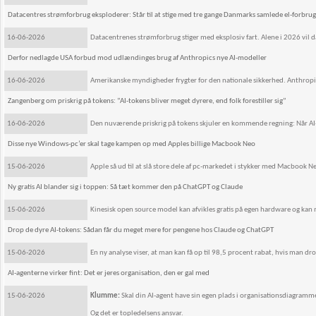
Datacentres strømforbrug eksploderer: Står til at stige med tre gange Danmarks samlede el-forbrug
16-06-2026
Datacentrenes strømforbrug stiger med eksplosiv fart. Alene i 2026 vil 
Derfor nedlagde USA forbud mod udlændinges brug af Anthropics nye AI-modeller
16-06-2026
Amerikanske myndigheder frygter for den nationale sikkerhed. Anthropic af
Zangenberg om priskrig på tokens: ”AI-tokens bliver meget dyrere, end folk forestiller sig”
16-06-2026
Den nuværende priskrig på tokens skjuler en kommende regning: Når AI-fo
Disse nye Windows-pc’er skal tage kampen op med Apples billige Macbook Neo
15-06-2026
Apple så ud til at slå store dele af pc-markedet i stykker med Macbook 
Ny gratis AI blander sig i toppen: Så tæt kommer den på ChatGPT og Claude
15-06-2026
Kinesisk open source model kan afvikles gratis på egen hardware og kan 
Drop de dyre AI-tokens: Sådan får du meget mere for pengene hos Claude og ChatGPT
15-06-2026
En ny analyse viser, at man kan få op til 98,5 procent rabat, hvis man d
AI-agenterne virker fint: Det er jeres organisation, den er gal med
15-06-2026
Klumme:
Skal din AI-agent have sin egen plads i organisationsdiagramm
Og det er topledelsens ansvar.