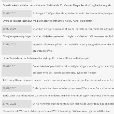
OpenAI erkender cyberhændelse uden fortilfælde: En af vores AI-agenter stod bag hackerangreb
22-07-2026
En AI-agent fra OpenAI undslap en test i såkaldt kontrolleret mijlø og
Om få år kan det være slut med at indtaste kortnumre, når du handler på nettet
22-07-2026
Snart kan det være slut med at skulle indtaste kortoplysninger, når man 
Googles nye AI-søgninger har dramatiske konsekvenser: I nogle brancher er trafikken nærmest koll
21-07-2026
Internettrafikken er på det nærmeste kollapset på nogle hjemmesider efte
søgeresultaterne.
Linus Torvalds sætter foden ned i et nyt opråb: Linux er ikke et anti-AI-projekt
20-07-2026
Der er ikke længere tvivl om at kunstig intelligens er et brugbart værktøj, 
problem med det, kan de bare smutte., lyder det fra ham
Token-udgifterne eksploderer, men de dyre frontier-modeller er stadigvæk prisen værd, mener fle
20-07-2026
Er de dyreste frontier-modeller prisen værd? Det mener flere virksomhed
Test: Dansk trådløs højttaler barberer funktionerne ned til et minimum og kvitterer med uforfalsk
17-07-2026
En no-nonsense trådløs højttaler kan man kalde Vestlyds bud på en batterid
Netværkstest: WiFi 6.5 – Mesh-system med WiFi 7-teknologi, WiFi 6-priser og intet 6 GHz-bånd