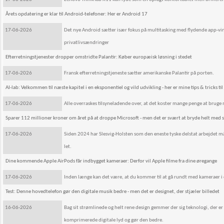
Årets opdatering er klar til Android-telefoner: Her er Android 17
17-06-2026
Det nye Android sætter især fokus på multitasking med flydende app-vi
privatlivsændringer
Efterretningstjenester dropper omstridte Palantir: Køber europæisk løsning i stedet
17-06-2026
Fransk efterretningstjeneste sætter amerikanske Palantir på porten.
AI-lab: Velkommen til næste kapitel i en eksponentiel og vild udvikling - her er mine tips & tricks til 
17-06-2026
Alle overraskes tilsyneladende over, at det koster mange penge at bruge ma
Sparer 112 millioner kroner om året på at droppe Microsoft - men det er svært at bryde helt med 
17-06-2026
Siden 2024 har Slesvig-Holsten som den eneste tyske delstat arbejdet m
let.
Dine kommende Apple AirPods får indbygget kameraer: Derfor vil Apple filme fra dine øregange
17-06-2026
Inden længe kan det være, at du kommer til at gå rundt med kameraer i di
Test: Denne hovedtelefon gør den digitale musik bedre - men det er designet, der stjæler billedet
16-06-2026
Bag sit strømlinede og helt rene design gemmer der sig teknologi, der er
komprimerede digitale lyd og gør den bedre.