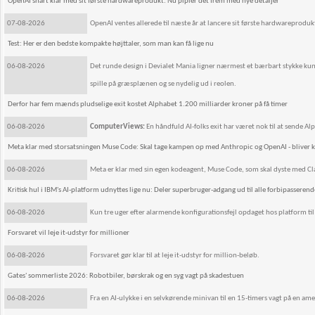
OpenAI snart klar med sit første hardwareprodukt: Nu pipler det frem med nye detaljer
07-08-2026
OpenAI ventes allerede til næste år at lancere sit første hardwareprodukt
Test: Her er den bedste kompakte højttaler, som man kan få lige nu
06-08-2026
Det runde design i Devialet Mania ligner nærmest et bærbart stykke kuns
spille på græsplænen og se nydelig ud i reolen.
Derfor har fem mænds pludselige exit kostet Alphabet 1.200 milliarder kroner på få timer
06-08-2026
ComputerViews:
En håndfuld AI-folks exit har været nok til at sende A
Meta klar med storsatsningen Muse Code: Skal tage kampen op med Anthropic og OpenAI - bliver k
06-08-2026
Meta er klar med sin egen kodeagent, Muse Code, som skal dyste med C
Kritisk hul i IBM's AI-platform udnyttes lige nu: Deler superbruger-adgang ud til alle forbipasserend
06-08-2026
Kun tre uger efter alarmende konfigurationsfejl opdaget hos platform til 
Forsvaret vil leje it-udstyr for millioner
06-08-2026
Forsvaret gør klar til at leje it-udstyr for million-beløb.
Gates' sommerliste 2026: Robotbiler, børskrak og en syg vagt på skadestuen
06-08-2026
Fra en AI-ulykke i en selvkørende minivan til en 15-timers vagt på en am