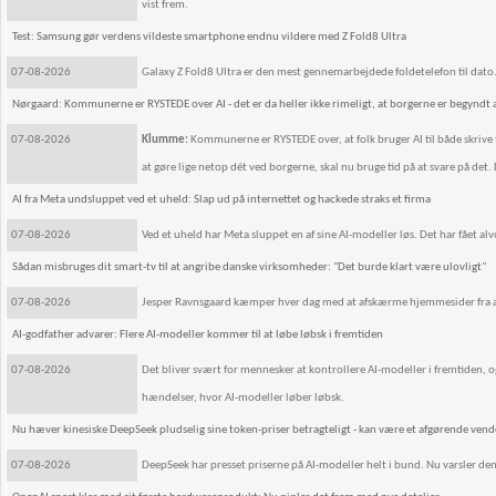
vist frem.
Test: Samsung gør verdens vildeste smartphone endnu vildere med Z Fold8 Ultra
07-08-2026
Galaxy Z Fold8 Ultra er den mest gennemarbejdede foldetelefon til dato
Nørgaard: Kommunerne er RYSTEDE over AI - det er da heller ikke rimeligt, at borgerne er begyndt
07-08-2026
Klumme:
Kommunerne er RYSTEDE over, at folk bruger AI til både skrive 
at gøre lige netop dét ved borgerne, skal nu bruge tid på at svare på det. 
AI fra Meta undsluppet ved et uheld: Slap ud på internettet og hackede straks et firma
07-08-2026
Ved et uheld har Meta sluppet en af sine AI-modeller løs. Det har fået al
Sådan misbruges dit smart-tv til at angribe danske virksomheder: "Det burde klart være ulovligt"
07-08-2026
Jesper Ravnsgaard kæmper hver dag med at afskærme hjemmesider fra at bl
AI-godfather advarer: Flere AI-modeller kommer til at løbe løbsk i fremtiden
07-08-2026
Det bliver svært for mennesker at kontrollere AI-modeller i fremtiden, o
hændelser, hvor AI-modeller løber løbsk.
Nu hæver kinesiske DeepSeek pludselig sine token-priser betragteligt - kan være et afgørende ven
07-08-2026
DeepSeek har presset priserne på AI-modeller helt i bund. Nu varsler den