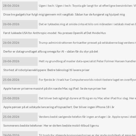
28-06-2026
Ugen i tech: Ugen i tech: Toyota går langt for at efterligne benzinbilen: Vi
Disse tre gadgets har fulgt mig igennem mit vægttab: Sådan har de fungeret og hjulpet mig
26-06-2026
Det er lykkedes mig at smide cirka et kilo om måneden i selskab med en t
Først lukkede USA for Anthropic-model: Nu presses OpenAI af Det Hvide Hus
26-06-2026
Trump-administrationen fortsætter presset på selskaberne bag verdens 
Derfor er datagrundlaget alfa og omega for AI – sådan får du styr på det
26-06-2026
Helt ny grundbog af master data-specialist Peter Folmer Hansen handler 
Stortest af robotplæneklippere: Bedre teknologi til lavere priser
25-06-2026
For fjerde år i træk har Computerworlds robot-testere taget en overfly
Apple hæver priserne massivt på din næste Mac og iPad: Se de nye priser her
25-06-2026
Det bliver betragteligt dyrere at få sig en ny Mac eller iPad fra i dag. He
Apple pønser på at udskyde lancering af topsællert: Der bliver ingen iPhone 18 i år
25-06-2026
Verdens bedst sælgende telefon får ingen arvtager i år. Apple synes i stede
Sommerens bedste telefoner: Her er de fem bedste mobil-tilbud lige nu
24-06-2026
Til trods for stigende komponentpriser er der gode mobilkøb at gøre der