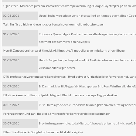
Ugen i tech: Mercedes giver sin storsællert en kæmpe overhaling / Google Pay strejker på en rækk
02-08-2026
Ugen i tech: Mercedes giver sin storsællert en kæmpe overhaling / Goog
Test: Nu får du high-end-egenskaber i en prisoverkommelig robotstøvsuger
31-07-2026
Roborock Qrevo Edge 2 Pro har næsten alle de egenskaber, du normalt f
nærmest det samme til den halve pris.
Henrik Zangenberg har valgt kinesisk AI: Kinesiske AI-modeller giver mig kontrollen tilbage
31-07-2026
Henrik Zangenberg er hoppet med på AI-AL-á-carte-trenden, hvor virksom
virksomhedens egen server.
DTU-professor advarer om store konsekvenser: "Hvad betyder AI-gigafabrikker for vores elnet, van
31-07-2026
Er Danmark klar til AI-gigafabrikker, spørger Brit Ross Winthereik, der 
EU stiller kæmpe milliardpulje til rådighed: Klar til investere i syv nye AI-gigafabrikker
30-07-2026
EU vil fremskynde den europæiske teknologiske suverænitet og åbner pulj
Forbrugervagthund går i flæsket på Microsoft for kontroversielle prisstigninger
30-07-2026
Blev forbrugerne vildledt, da Microsoft hævede priserne på Microsoft 
EU-milliardbøde får Google-konkurrenter til at stille sig i kø