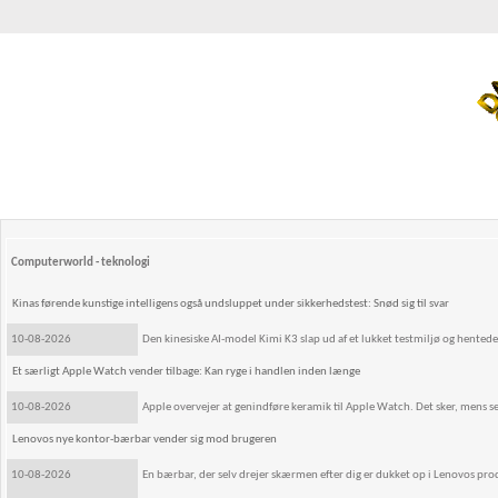
Computerworld - teknologi
Kinas førende kunstige intelligens også undsluppet under sikkerhedstest: Snød sig til svar
10-08-2026
Den kinesiske AI-model Kimi K3 slap ud af et lukket testmiljø og hentede
Et særligt Apple Watch vender tilbage: Kan ryge i handlen inden længe
10-08-2026
Apple overvejer at genindføre keramik til Apple Watch. Det sker, mens
Lenovos nye kontor-bærbar vender sig mod brugeren
10-08-2026
En bærbar, der selv drejer skærmen efter dig er dukket op i Lenovos pro