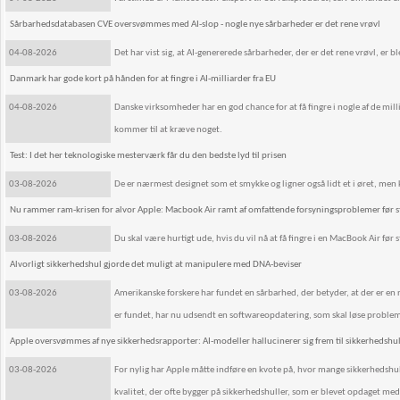
Sårbarhedsdatabasen CVE oversvømmes med AI-slop - nogle nye sårbarheder er det rene vrøvl
04-08-2026
Det har vist sig, at AI-genererede sårbarheder, der er det rene vrøvl, er 
Danmark har gode kort på hånden for at fingre i AI-milliarder fra EU
04-08-2026
Danske virksomheder har en god chance for at få fingre i nogle af de mil
kommer til at kræve noget.
Test: I det her teknologiske mesterværk får du den bedste lyd til prisen
03-08-2026
De er nærmest designet som et smykke og ligner også lidt et i øret, men
Nu rammer ram-krisen for alvor Apple: Macbook Air ramt af omfattende forsyningsproblemer før s
03-08-2026
Du skal være hurtigt ude, hvis du vil nå at få fingre i en MacBook Air før 
Alvorligt sikkerhedshul gjorde det muligt at manipulere med DNA-beviser
03-08-2026
Amerikanske forskere har fundet en sårbarhed, der betyder, at der er 
er fundet, har nu udsendt en softwareopdatering, som skal løse proble
Apple oversvømmes af nye sikkerhedsrapporter: AI-modeller hallucinerer sig frem til sikkerhedshul
03-08-2026
For nylig har Apple måtte indføre en kvote på, hvor mange sikkerhedshull
kvalitet, der ofte bygger på sikkerhedshuller, som er blevet opdaget med