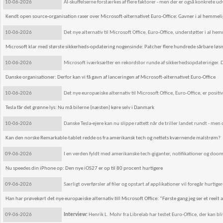
10-06-2026
AI-skuffelserne forstærkes af flere faktorer - men der er også konkrete udv
Kendt open source-organisation raser over Microsoft-alternativet Euro-Office: Gavner i al hemmel
10-06-2026
Det nye alternativ til Microsoft Office, Euro-Office, understøtter i al 
Microsoft klar med største sikkerheds-opdatering nogensinde: Patcher flere hundrede sårbare løsn
10-06-2026
Microsoft iværksætter en rekordstor runde af sikkerhedsopdateringer. De
Danske organisationer: Derfor kan vi få gavn af lanceringen af Microsoft-alternativet Euro-Office
10-06-2026
Det nye europæiske alternativ til Microsoft Office, Euro-Office, er posit
Tesla får det grønne lys: Nu må bilerne (næsten) køre selv i Danmark
10-06-2026
Danske Tesla-ejere kan nu slippe rattett når de triller landet rundt - men 
Kan den norske Remarkable-tablet redde os fra amerikansk tech og nettets kværnende malstrøm?
09-06-2026
I en verden fyldt med amerikanske tech-giganter, notifikationer og doomsc
Nu speedes din iPhone op: Den nye iOS27 er op til 80 procent hurtigere
09-06-2026
Særligt overførsler af filer og opstart af applikationer vil foregår hur
Han har prøvekørt det nye europæiske alternativ till Microsoft Office: “Første gang jeg ser et reelt a
09-06-2026
Interview:
Henrik L. Mohr fra Librelab har testet Euro-Office, der kan b