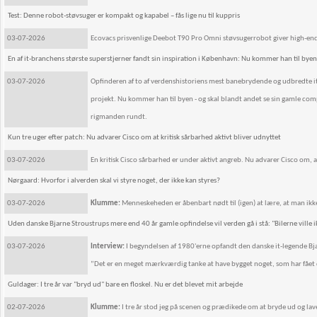
Test: Denne robot-støvsuger er kompakt og kapabel – fås lige nu til kuppris
03-07-2026
Ecovacs prisvenlige Deebot T90 Pro Omni støvsugerrobot giver high-end s
En af it-branchens største superstjerner fandt sin inspiration i København: Nu kommer han til byen
03-07-2026
Opfinderen af to af verdenshistoriens mest banebrydende og udbredte it-
projekt. Nu kommer han til byen - og skal blandt andet se sin gamle comput
rigmanden rundt.
Kun tre uger efter patch: Nu advarer Cisco om at kritisk sårbarhed aktivt bliver udnyttet
03-07-2026
En kritisk Cisco sårbarhed er under aktivt angreb. Nu advarer Cisco om, 
Nørgaard: Hvorfor i alverden skal vi styre noget, der ikke kan styres?
03-07-2026
Klumme:
Menneskeheden er åbenbart nødt til (igen) at lære, at man ikk
Uden danske Bjarne Stroustrups mere end 40 år gamle opfindelse vil verden gå i stå: "Bilerne ville ikke
03-07-2026
Interview:
I begyndelsen af 1980'erne opfandt den danske it-legende Bja
”Det er en meget mærkværdig tanke at have bygget noget, som har fået d
Guldager: I tre år var "bryd ud" bare en floskel. Nu er det blevet mit arbejde
02-07-2026
Klumme:
I tre år stod jeg på scenen og prædikede om at bryde ud og lave 