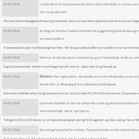
10-07-2026
I andet afsnit af Computerworlds 2026-robot-test falder vi i svime ov
stor, tung og brutal.
Mortens hjemmebyggede AI-løsning indsamler data om hans høns og koster kun én krone om dag
10-07-2026
AI-rådgiver Morten Chabané Schmidt har bygget billig lokal AI-løsning 
en masse andet lir.
It-beredskabet sejler fuldstændigt hos Nets: Får skrappe påbud efter store nedbrud har lammet 
10-07-2026
Nets har så lidt styr på sin risikostyring og sit it-beredskab, at det nu u
Digital suverænitet: Derfor er kortlægning helt central - sådan bør du gribe det an
10-07-2026
Klumme:
Den organisation, der kender sin cloud-infrastruktur præcist (hv
kender den, er afhængig af sine udbydere på betingelser.
Danmarks Statistik satser tungt på open source i stort projekt til 270 millioner kroner: Disse open s
10-07-2026
Danmarks Statistik vil over tid udfase Microsoft og andre propreitære it-
source-løsninger, der er i spil lige nu.
Tidligere GitHub-CEO åbner ny Git-tjeneste designet særligt til AI-agenter og vibe coding: Her er fi
09-07-2026
Den tidligere topchef for GitHub, Thomas Dohmke, er klar med et helt