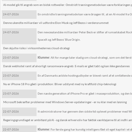
AI-model gik til angreb som en bidsk rottweiler: Omstridt træningsmetode kan være forklaringe
24-07-2026
En omstridte træningsmetode kan være årsagen til, at en AI-model fra O
Denne ukendte milliardær vil udfordre Elon Musk og Jeff Bezos i verdensrummet
24-07-2026
Den newzealandske milliardær Peter Beck er stifter af rumselskabet Rocke
SpaceX og Jeff Bezos' Blue Origin.
Den skjulte risiko i virksomhedernes cloud-strategi
23-07-2026
Klumme:
Alt for mange taler stadig om cloud-strategi, som om det førs
Dansk webhotel ramt af alvorligt ransomware-angreb: E-mails er gået tabt og kan ikke gendannes
23-07-2026
En af Danmarks ældste hostingudbyder er blevet ramt af et omfattende o
Nu er iPhone 18 Pro gået i produktion: Bliver udstyret med ny kraftfuld chip-teknologi
23-07-2026
Den næste generation af iPhone Pro er gået i masseproduktion, og den bl
Microsoft bekræfter problemer med Windows Server-opdateringer - er nu klar med en løsning
22-07-2026
It-administratorer har gennem den sidste tid oplevet problemer med Wi
Regeringsgrundlaget er ambitiøst på AI - og dansk erhvervsliv har faktisk værktøjerne til at indfri 
22-07-2026
Klumme:
For første gang har kunstig intelligens fået sit eget kapitel i e