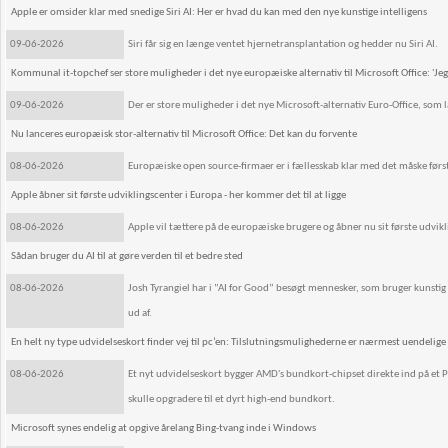
Apple er omsider klar med snedige Siri AI: Her er hvad du kan med den nye kunstige intelligens
09-06-2026
Siri får sig en længe ventet hjernetransplantation og hedder nu Siri AI.
Kommunal it-topchef ser store muligheder i det nye europæiske alternativ til Microsoft Office: 'Jeg h
09-06-2026
Der er store muligheder i det nye Microsoft-alternativ Euro-Office, som
Nu lanceres europæisk stor-alternativ til Microsoft Office: Det kan du forvente
08-06-2026
Europæiske open source-firmaer er i fællesskab klar med det måske først
Apple åbner sit første udviklingscenter i Europa - her kommer det til at ligge
08-06-2026
Apple vil tættere på de europæiske brugere og åbner nu sit første udvikl
Sådan bruger du AI til at gøre verden til et bedre sted
08-06-2026
Josh Tyrangiel har i ”AI for Good” besøgt mennesker, som bruger kunstig
ud af.
En helt ny type udvidelseskort finder vej til pc’en: Tilslutningsmulighederne er nærmest uendelige
08-06-2026
Et nyt udvidelseskort bygger AMD's bundkort-chipset direkte ind på et PC
skulle opgradere til et dyrt high-end bundkort.
Microsoft synes endelig at opgive årelang Bing-tvang inde i Windows