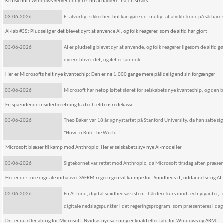
Kritisk hul i Windows Server udnyttes nu af hackere: Patch straks
03-06-2026
Et alvorligt sikkerhedshul kan gøre det muligt at afvikle kode på sårbare
AI-lab #35: Pludselig er det blevet dyrt at anvende AI, og folk reagerer, som de altid har gjort
03-06-2026
AI er pludselig blevet dyr at anvende, og folk reagerer ligesom de altid gø
dyrere bliver det, og det er fair nok.
Her er Microsofts helt nye kvantechip: Den er nu 1.000 gange mere pålidelig end sin forgænger
03-06-2026
Microsoft har netop løftet sløret for selskabets nye kvantechip, og de
En spændende insiderberetning fra tech-elitens redekasse
03-06-2026
Theo Baker var 18 år og nystartet på Stanford University, da han satte sig
"How to Rule the World."
Microsoft blæser til kamp mod Anthropic: Her er selskabets syv nye AI-modeller
03-06-2026
Sigtekornet var rettet mod Anthropic, da Microsoft tirsdag aften præsen
Her er de store digitale initiativer SSFRM-regeringen vil kæmpe for: Sundheds-it, uddannelse og AI
02-06-2026
En AI-fond, digital sundhedsassistent, hårdere kurs mod tech-giganter, t
digitale nedslagspunkter i det regeringsprogram, som præsenteres i dag
Det er nu eller aldrig for Microsoft: Nvidias nye satsning er knald eller fald for Windows og ARM