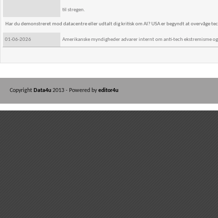
til stregen.
Har du demonstreret mod datacentre eller udtalt dig kritisk om AI? USA er begyndt at overvåge te
01-06-2026
Amerikanske myndigheder advarer internt om anti-tech ekstremisme og fry
Copyright
Data4u
2013 - Powered by
editor4u