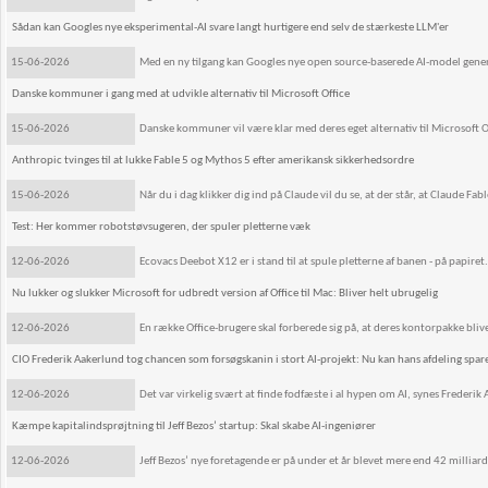
Sådan kan Googles nye eksperimental-AI svare langt hurtigere end selv de stærkeste LLM'er
15-06-2026
Med en ny tilgang kan Googles nye open source-baserede AI-model generer
Danske kommuner i gang med at udvikle alternativ til Microsoft Office
15-06-2026
Danske kommuner vil være klar med deres eget alternativ til Microsoft Of
Anthropic tvinges til at lukke Fable 5 og Mythos 5 efter amerikansk sikkerhedsordre
15-06-2026
Når du i dag klikker dig ind på Claude vil du se, at der står, at Claude Fabl
Test: Her kommer robotstøvsugeren, der spuler pletterne væk
12-06-2026
Ecovacs Deebot X12 er i stand til at spule pletterne af banen - på papiret.
Nu lukker og slukker Microsoft for udbredt version af Office til Mac: Bliver helt ubrugelig
12-06-2026
En række Office-brugere skal forberede sig på, at deres kontorpakke bliv
CIO Frederik Aakerlund tog chancen som forsøgskanin i stort AI-projekt: Nu kan hans afdeling spare
12-06-2026
Det var virkelig svært at finde fodfæste i al hypen om AI, synes Frederik
Kæmpe kapitalindsprøjtning til Jeff Bezos’ startup: Skal skabe AI-ingeniører
12-06-2026
Jeff Bezos’ nye foretagende er på under et år blevet mere end 42 milliar