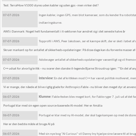
Test: TerraMow V1000 styres uden kabler og uden gps - men virker det?
07-07-2026
Ingen kabler, ingen GPS, men blot kameraer, som du kender fra robotstøvs
indlæringskurve.
AWS i Danmark: Noget helt fundamentalt i it-sektoren har ændret sig i det seneste halve år
07-07-2026
Topprofil i AWS, Peer Jakobsen, ser et kæmpe skift, der er sket i løbet af d
Skruer markant op for antallet af sikkerheds-opdateringer: På disse dage kan du forvente masser a
07-07-2026
Adobe øger antallet af sikkerheds-opdateringer væsentligt og vil fremo
C++ udsat for alvorlig kritik – nu svarer den danske it-legende Bjarne Stroustrup igen: "”En del af a
07-07-2026
Interview:
En del af kritikken mod C++ har været politisk motiveret, me
Vi er mange, der nåede at blive rigtig glade for Anthropics Fable - nu bliver den meget dyr at anven
06-07-2026
Klumme:
Fable-festen blev meget kort, for Fable ryger 7. juli ud af det
Portugal klar med sin egen open source-baserede AI-model: Her er Amália
06-07-2026
Portugal er klar med ny AI-model, der skal tage kampen op med de store
Her er den bedste måde at bruge AI på
06-07-2026
Med sin nye bog ”AI Curious” vil Danny Iny hjælpe sine læsere til at bruge