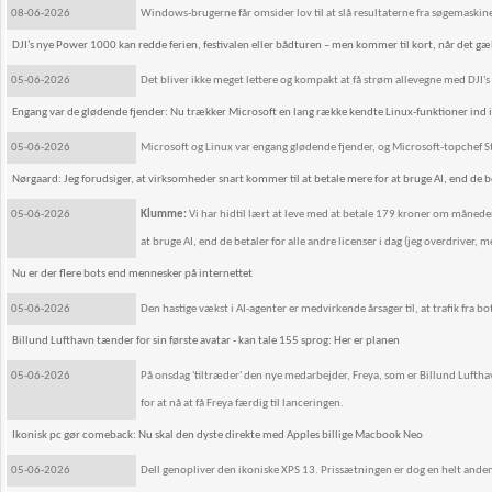
08-06-2026
Windows-brugerne får omsider lov til at slå resultaterne fra søgemaskine
DJI’s nye Power 1000 kan redde ferien, festivalen eller bådturen – men kommer til kort, når det gæ
05-06-2026
Det bliver ikke meget lettere og kompakt at få strøm allevegne med DJI
Engang var de glødende fjender: Nu trækker Microsoft en lang række kendte Linux-funktioner ind 
05-06-2026
Microsoft og Linux var engang glødende fjender, og Microsoft-topchef St
Nørgaard: Jeg forudsiger, at virksomheder snart kommer til at betale mere for at bruge AI, end de bet
05-06-2026
Klumme:
Vi har hidtil lært at leve med at betale 179 kroner om månede
at bruge AI, end de betaler for alle andre licenser i dag (jeg overdriver, m
Nu er der flere bots end mennesker på internettet
05-06-2026
Den hastige vækst i AI-agenter er medvirkende årsager til, at trafik fra b
Billund Lufthavn tænder for sin første avatar - kan tale 155 sprog: Her er planen
05-06-2026
På onsdag 'tiltræder' den nye medarbejder, Freya, som er Billund Lufthavn
for at nå at få Freya færdig til lanceringen.
Ikonisk pc gør comeback: Nu skal den dyste direkte med Apples billige Macbook Neo
05-06-2026
Dell genopliver den ikoniske XPS 13. Prissætningen er dog en helt ande