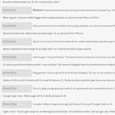
Kvantetruslen banker på: Er din infrastruktur klar?
30-06-2026
Klumme:
Kvantecomputere kan på sigt bryde dele af den kryptering, vi
Efter angreb: Hackere offentliggør hemmelige detaljer om kommende iPhone 18 Pro
30-06-2026
Ransomware-hackere lækker hemmelige detaljer om den kommende iPhon
Apple fremskynder sikkerheds-opdateringer: Er nu på vej til din iPhone
30-06-2026
Apple vil presset af AI haste-udsende en række sikkerheds-opdateringer ti
Sådan rykkede et hemmeligt AI-projekt helt ind i hjertet af USA's krigsmaskine
30-06-2026
Med bogen ”Project Maven” fortæller Katrina Manson historien om den amer
AI-satsning skulle erstatte ansatte - men slog fejl: Nu henter bilgigant flere hundrede erfarne medar
30-06-2026
Bilgiganten ville bruge AI til at finde fejl tidligere. Nu har en af verden
Sådan vil Microsoft forbedre dit liv med Windows 11: De første fem opdateringer kommer denne
29-06-2026
Der er rigtig mange gode grunde til at opdatere til det nyeste Windows 1
Google siger stop: Meta suger alt for hårdt på Gemini AI
29-06-2026
Google indfører begrænsninger på Metas forbrug af Google Gemini AI.
Ugen i tech: Toyota går langt for at efterligne benzinbilen: Vil udvikle en elbil, der kan gå i stå / Met