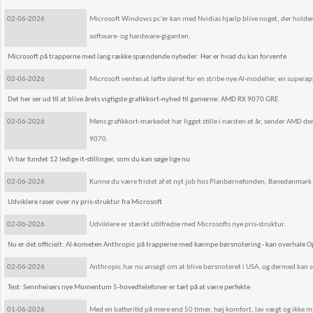
02-06-2026
Microsoft Windows pc'er kan med Nvidias hjælp blive noget, der holder s
software- og hardware-giganten.
Microsoft på trapperne med lang række spændende nyheder: Her er hvad du kan forvente
02-06-2026
Microsoft ventes at løfte sløret for en stribe nye AI-modeller, en supera
Det her ser ud til at blive årets vigtigste grafikkort-nyhed til gamerne: AMD RX 9070 GRE
02-06-2026
Mens grafikkort-markedet har ligget stille i næsten et år, sender AMD 
9070.
Vi har fundet 12 ledige it-stillinger, som du kan søge lige nu
02-06-2026
Kunne du være fristet af et nyt job hos Planbørnefonden, Banedanmark 
Udviklere raser over ny pris-struktur fra Microsoft
02-06-2026
Udviklere er stærkt utilfredse med Microsofts nye pris-struktur.
Nu er det officielt: AI-kometen Anthropic på trapperne med kæmpe børsnotering - kan overhale
02-06-2026
Anthropic har nu ansøgt om at blive børsnoteret i USA, og dermed kan se
Test: Sennheisers nye Momentum 5-hovedtelefoner er tæt på at være perfekte
01-06-2026
Med en batteritid på mere end 50 timer, høj komfort, lav vægt og ikke 