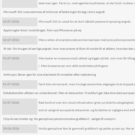
skærmen igen. Først nu, med agenterne på banen, er der hold i ordene. Og 
Microsoft 365 oversvømmes af millioner af falske login-forsøg i stort angreb
02-07-2026
Microsoft 365 er udsat for et stort såkaldt password-spraying angreb.
Apple lugter blod i mobilkrigen: Fem nye iPhones er på vej
02-07-2026
Mens resten af smartphonebranchen kæmper med pres på komponenter 
AI-lab: Om brugen af særlige angreb, hvor man prøver at få en AI-model til at afsløre, hvordan den 
01-07-2026
Man kaster en masse prompts afsted og kigger på det, som man får tilbag
i. Men kineserne ser som altid anderledes på tingene.
Anthropic åbner igen for sine stærkeste AI-modeller efter nedlukning
01-07-2026
Først blev de lanceret, men tre dage senere blev adgangen brat stoppet
Databehandler-aftalen var underskrevet: Men et datacenter i Frankfurt gør ikke dine data europæi
01-07-2026
Reel kontrol over din cloud-infrastruktur giver juridisk forudsigelighed
end at vælge et europæisk datacenter, og forskellen er vigtigere end de f
Chip-krisen breder sig: Nu genoplives pensionsmodne grafikkort - sælges til overpris
30-06-2026
Nvidia genopliver fem år gammelt grafikkort og sætter prisen op. Her er 