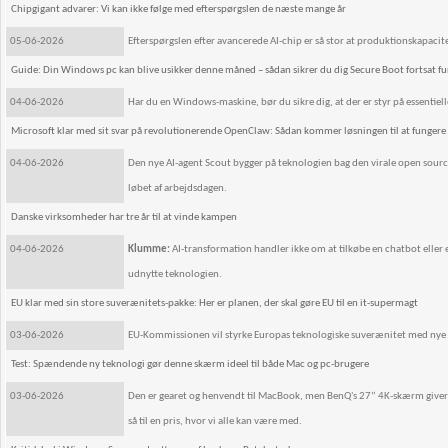
Chipgigant advarer: Vi kan ikke følge med efterspørgslen de næste mange år
05-06-2026
Efterspørgslen efter avancerede AI-chip er så stor at produktionskapacite
Guide: Din Windows pc kan blive usikker denne måned – sådan sikrer du dig Secure Boot fortsat f
04-06-2026
Har du en Windows-maskine, bør du sikre dig, at der er styr på essentiell
Microsoft klar med sit svar på revolutionerende OpenClaw: Sådan kommer løsningen til at fungere
04-06-2026
Den nye AI-agent Scout bygger på teknologien bag den virale open sour
løbet af arbejdsdagen.
Danske virksomheder har tre år til at vinde kampen
04-06-2026
Klumme:
AI-transformation handler ikke om at tilkøbe en chatbot eller 
udnytte teknologien.
EU klar med sin store suverænitets-pakke: Her er planen, der skal gøre EU til en it-supermagt
03-06-2026
EU-Kommissionen vil styrke Europas teknologiske suverænitet med nye in
Test: Spændende ny teknologi gør denne skærm ideel til både Mac og pc-brugere
03-06-2026
Den er gearet og henvendt til MacBook, men BenQ's 27” 4K-skærm giver og
så til en pris, hvor vi alle kan være med.