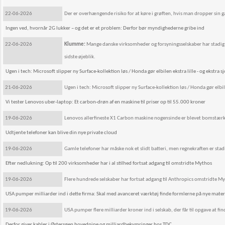
22-06-2026
Der er overhængende risiko for at køre i grøften, hvis man dropper sin g
Ingen ved, hvornår 2G lukker – og det er et problem: Derfor bør myndighederne gribe ind
22-06-2026
Klumme:
Mange danske virksomheder og forsyningsselskaber har stadig ud
sidste øjeblik.
Ugen i tech: Microsoft slipper ny Surface-kollektion løs / Honda gør elbilen ekstra lille - og ekstra s
21-06-2026
Ugen i tech: Microsoft slipper ny Surface-kollektion løs / Honda gør elbilen
Vi tester Lenovos uber-laptop: Et carbon-drøn af en maskine til priser op til 55.000 kroner
19-06-2026
Lenovos allerfineste X1 Carbon maskine nogensinde er blevet bomstærk.
Udtjente telefoner kan blive din nye private cloud
19-06-2026
Gamle telefoner har måske nok et slidt batteri, men regnekraften er stadi
Efter nedlukning: Op til 200 virksomheder har i al stilhed fortsat adgang til omstridte Mythos
19-06-2026
Flere hundrede selskaber har fortsat adgang til Anthropics omstridte My
USA pumper milliarder ind i dette firma: Skal med avanceret værktøj finde formlerne på nye materia
19-06-2026
USA pumper flere milliarder kroner ind i selskab, der får til opgave at fi
Derfor giver kabler i Østersøen hovedpine og milliardbekymringer hos TDC