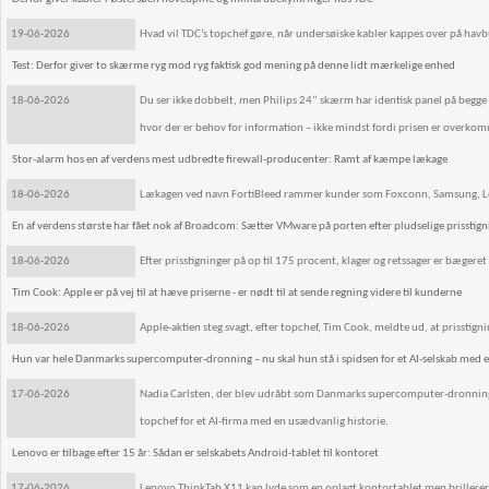
19-06-2026
Hvad vil TDC’s topchef gøre, når undersøiske kabler kappes over på ha
Test: Derfor giver to skærme ryg mod ryg faktisk god mening på denne lidt mærkelige enhed
18-06-2026
Du ser ikke dobbelt, men Philips 24” skærm har identisk panel på begge si
hvor der er behov for information – ikke mindst fordi prisen er overkom
Stor-alarm hos en af verdens mest udbredte firewall-producenter: Ramt af kæmpe lækage
18-06-2026
Lækagen ved navn FortiBleed rammer kunder som Foxconn, Samsung, Lenovo
En af verdens største har fået nok af Broadcom: Sætter VMware på porten efter pludselige prisstig
18-06-2026
Efter prisstigninger på op til 175 procent, klager og retssager er bægeret n
Tim Cook: Apple er på vej til at hæve priserne - er nødt til at sende regning videre til kunderne
18-06-2026
Apple-aktien steg svagt, efter topchef, Tim Cook, meldte ud, at prisstigni
Hun var hele Danmarks supercomputer-dronning – nu skal hun stå i spidsen for et AI-selskab med en
17-06-2026
Nadia Carlsten, der blev udråbt som Danmarks supercomputer-dronning,
topchef for et AI-firma med en usædvanlig historie.
Lenovo er tilbage efter 15 år: Sådan er selskabets Android-tablet til kontoret
17-06-2026
Lenovo ThinkTab X11 kan lyde som en oplagt kontortablet men brillerer 