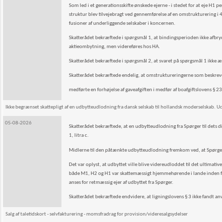
Som led i et generationsskifte ønskede ejerne - i stedet for at eje H
struktur blev tilvejebragt ved gennemførelse af en omstrukturering i 4
fusioner af underliggende selskaber i koncernen.
Skatterådet bekræftede i spørgsmål 1, at bindingsperioden ikke afbry
aktieombytning, men videreføres hos HA.
Skatterådet bekræftede i spørgsmål 2, at svaret på spørgsmål 1 ikke æn
Skatterådet bekræftede endelig, at omstruktureringerne som beskrev
medførte en forhøjelse af gaveafgiften i medfør af boafgiftslovens § 23 b,
Ikke begrænset skattepligt af en udbytteudlodning fra dansk selskab til hollandsk moderselskab. Ud
05-08-2026
Skatterådet bekræftede, at en udbytteudlodning fra Spørger til dets di
1, litra c.
Midlerne til den påtænkte udbytteudlodning fremkom ved, at Spørger fo
Det var oplyst, at udbyttet ville blive videreudloddet til det ultimat
både M1, H2 og H1 var skattemæssigt hjemmehørende i lande inden fo
anses for retmæssig ejer af udbyttet fra Spørger.
Skatterådet bekræftede endvidere, at ligningslovens § 3 ikke fandt an
Salg af taletidskort - selvfakturering - momsfradrag for provision/videresalgsydelser