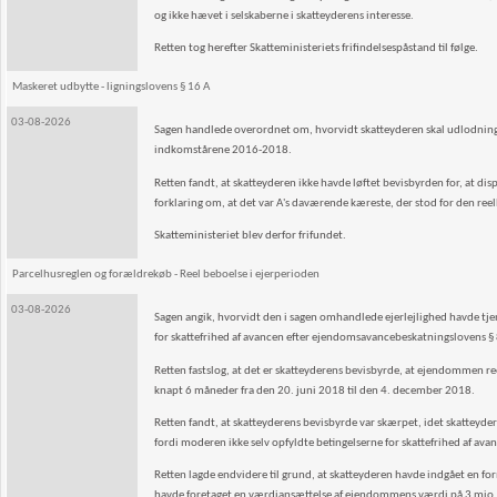
og ikke hævet i selskaberne i skatteyderens interesse.
Retten tog herefter Skatteministeriets frifindelsespåstand til følge.
Maskeret udbytte - ligningslovens § 16 A
03-08-2026
Sagen handlede overordnet om, hvorvidt skatteyderen skal udlodningsbe
indkomstårene 2016-2018.
Retten fandt, at skatteyderen ikke havde løftet bevisbyrden for, at di
forklaring om, at det var A's daværende kæreste, der stod for den reell
Skatteministeriet blev derfor frifundet.
Parcelhusreglen og forældrekøb - Reel beboelse i ejerperioden
03-08-2026
Sagen angik, hvorvidt den i sagen omhandlede ejerlejlighed havde tjen
for skattefrihed af avancen efter ejendomsavancebeskatningslovens § 8
Retten fastslog, at det er skatteyderens bevisbyrde, at ejendommen reelt
knapt 6 måneder fra den 20. juni 2018 til den 4. december 2018.
Retten fandt, at skatteyderens bevisbyrde var skærpet, idet skatteyde
fordi moderen ikke selv opfyldte betingelserne for skattefrihed af 
Retten lagde endvidere til grund, at skatteyderen havde indgået en
havde foretaget en værdiansættelse af ejendommens værdi på 3 mio. kr. 