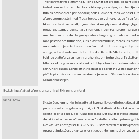
T var berettiget til skattefrihed. Han begyndte at arbejde, og hørte i
forholdene var i orden. Han havde ikke oplyst den løn, som han tjente i
tiltalen omhandlede periode arbejdede i udlandet, men var bosat i D
afgørelse om skattefrihed. T udarbejdede selv timesedler, og fik en fas
fik sin bruttoløn udbetalt, ligesom han ikke oplyste sin skattepligtige
begået skatteunddragelse i alle 5 forhold. T idømtes herefter fængsel 
med henvisning til den lange sagsbehandlingstid gjort betinget med vil
med påstand om frifindelse, subsidiært formildelse, mere subsidiært
om samfundstjeneste. Landsretten fandt ikke at kunne lægge til grund
antage, at han havde skattefrihed. Landsretten tiltrådte herefter, at 
told- og skatteforvaltningen traf afgørelse om forhøjelse af T’s skat
tiltalte ved indgivelse af anklageskrift til byretten, fandtes fængsels
samfundstjeneste. Landsretten stadfæstede herefter byretsdommen med
på 2 år på vilkår om ulønnet samfundstjeneste i 150 timer inden for en l
Kriminalforsorgen.
Beskatning af afkast af pensionsordning i FN’s pensionsfond
05-08-2026
Skatterådet kunne ikke bekræfte, at Spørger ikke skulle beskattes af af
pensionsbeskatningslovens § 53 A, stk. 3. Skatterådet fandt ikke, at d
kapital eller et depot, der kunne forrentes. Det skyldtes at beskatnin
der af forarbejderne defineredes som forskellen mellem primo og ultim
Der var ikke undtagelser til § 53 A, stk. 3, som førte til at fx tilsagns
opsparet indestående kapital eller et depot, der kunne tilskrives en re