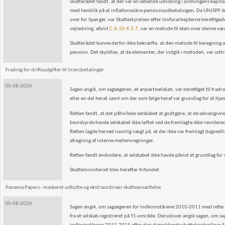
Skatterådet fandt, at der var en løbende udvikling i ordningens kapi
med henblik på at inflationssikre pensionsudbetalingen. Da UNJSPF i
over for Spørger, var Skattestyrelsen efter lovforarbejderne berettige
vejledning, afsnit
C.A.10.4.3.7
, var en metode til skøn over denne væ
Skatterådet kunne derfor ikke bekræfte, at den metode til beregning af
pension. Det skyldtes, at de elementer, der indgik i metoden, var udt
Fradrag for driftsudgifter til licensbetalinger
05-08-2026
Sagen angik, om sagsøgeren, et anpartsselskab, var berettiget til frad
eller en del heraf, samt om der som følge heraf var grundlag for at hj
Retten fandt, at det påhvilede selskabet at godtgøre, at de selvangivne 
bevisbyrde havde selskabet ikke løftet ved de fremlagte ikke‑revidere
Retten lagde herved navnlig vægt på, at der ikke var fremlagt bagve
afregning af interne mellemregninger.
Retten fandt endvidere, at selskabet ikke havde påvist et grundlag for
Skatteministeriet blev herefter frifundet.
Panama Papers - maskeret udbytte og ekstraordinær skatteansættelse
05-08-2026
Sagen angik, om sagsøgeren for indkomstårene 2010-2011 med rette var 
fra et selskab registreret på Y1-område. Derudover angik sagen, om sag