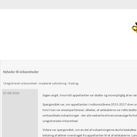
Nyheder til virksomheder
Uregistreret virksomhed - maskeret udlodning - fradrag
07-08-2026
Sagen angik, hvorvidt appellanten var skatte- og momspligtig af en 
Spørgsmålet var, om appellanten i indkomstårene 2015-2017 drev uregi
hvori han var eneanpartshaver, således, at selskaberne var rette skat
omhandlede indsætninger - der alle vedrørte erhvervsmæssige forhold -
uregistrerede virksomhed.
Videre var spørgsmålet, om en del af indsætningerne skulle beskattes so
betaling af aktiver overdraget fra appellanten til et af selskaberne. La