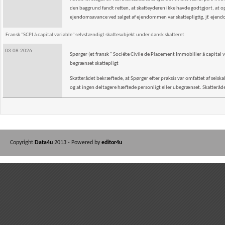
den baggrund fandt retten, at skatteyderen ikke havde godtgjort, at o
ejendomsavance ved salget af ejendommen var skattepligtig, jf. ejen
Fransk "SCPI á capital variable" selvstændigt skattesubjekt under dansk skatteret
03-08-2026
Spørger (et fransk " Sociéte Civile de Placement Immobilier á capital v
begrænset skattepligt
Skatterådet bekræftede, at Spørger efter praksis var omfattet af selskab
og at ingen deltagere hæftede personligt eller ubegrænset. Skatterådet 
Copyright
Data4u
2013 - Powered by
editor4u