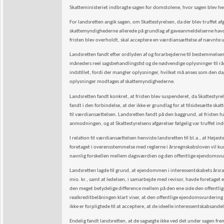
Skatteministeriet indbragte sagen for domstolene, hvor sagen blev he
For landsretten angik sagen, om Skattestyrelsen, da der blev truffet a
skattemyndighederne allerede på grundlag af gaveanmeldelserne havde
fristen blev overholdt, skal acceptere en værdiansættelse af nævnte
Landsretten fandt efter ordlyden af og forarbejderne til bestemmelsen 
måneders reel sagsbehandlingstid og de nødvendige oplysninger til rådi
indstillet, fordi der mangler oplysninger, hvilket må anses som den 
oplysninger modtages af skattemyndighederne.
Landsretten fandt konkret, at fristen blev suspenderet, da Skattest
fandt i den forbindelse, at der ikke er grundlag for at tilsidesætte s
til værdiansættelsen. Landsretten fandt på den baggrund, at fristen 
anmodningen, og at Skattestyrelsens afgørelser følgelig var truffet i
I relation til værdiansættelsen henviste landsretten til bl.a., at Høje
foretaget i overensstemmelse med reglerne i årsregnskabsloven vil ku
navnlig forskellen mellem dagsværdien og den offentlige ejendomsv
Landsretten lagde til grund, at ejendommen i interessentskabets årsr
mio. kr., samt at ledelsen, i samarbejde med revisor, havde foretaget
den meget betydelige difference mellem på den ene side den offentl
realkreditbelåningen klart viser, at den offentlige ejendomsvurdering
ikke er forpligtede til at acceptere, at de ideelle interessentskabsa
Endelig fandt landsretten, at de sagsøgte ikke ved det under sagen frem