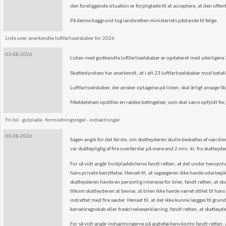
den foreliggende situation er forpligtede til at acceptere, at den off
På denne baggrund tog landsretten ministeriets påstande til følge.
Liste over anerkendte luftfartsselskaber for 2026
03-08-2026
Listen med godkendte luftfartsselskaber er opdateret med yderligere 
Skattestyrelsen har anerkendt, at i alt 23 luftfartsselskaber mod betali
Luftfartsselskaber, der ønsker optagelse på listen, skal årligt ansøge Sk
Meddelelsen opstiller en række betingelser, som skal være opfyldt for, a
Fri bil - gulplade - formodningsregel - indsætninger
03-08-2026
Sagen angik for det første, om skatteyderen skulle beskattes af værdien 
var skattepligtig af fire overførsler på mere end 2 mio. kr. fra skattey
For så vidt angår hvidpladebilerne fandt retten, at det under hensyntage
hans private benyttelse. Henset til, at sagsøgeren ikke havde udarbejde
skatteyderen havde en personlig interesse for biler, fandt retten, at s
tilkom skatteyderen at bevise, at bilen ikke havde været stillet til han
indrettet med fire sæder. Henset til, at det ikke kunne lægges til gr
kørselsregnskab eller fraskrivelseserklæring, fandt retten, at skatteyd
For så vidt angår indsætningerne på ægtefællens konto fandt retten, 