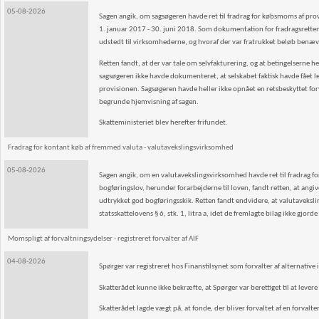
05-08-2026
Sagen angik, om sagsøgeren havde ret til fradrag for købsmoms af pr
1. januar 2017 - 30. juni 2018. Som dokumentation for fradragsretten
udstedt til virksomhederne, og hvoraf der var fratrukket beløb benæ
Retten fandt, at der var tale om selvfakturering, og at betingelserne h
sagsøgeren ikke havde dokumenteret, at selskabet faktisk havde fået 
provisionen. Sagsøgeren havde heller ikke opnået en retsbeskyttet 
begrunde hjemvisning af sagen.
Skatteministeriet blev herefter frifundet.
Fradrag for kontant køb af fremmed valuta - valutavekslingsvirksomhed
05-08-2026
Sagen angik, om en valutavekslingsvirksomhed havde ret til fradrag for
bogføringslov, herunder forarbejderne til loven, fandt retten, at angiv
udtrykket god bogføringsskik. Retten fandt endvidere, at valutaveksli
statsskattelovens § 6, stk. 1, litra a, idet de fremlagte bilag ikke gjor
Momspligt af forvaltningsydelser - registreret forvalter af AIF
04-08-2026
Spørger var registreret hos Finanstilsynet som forvalter af alternative 
Skatterådet kunne ikke bekræfte, at Spørger var berettiget til at levere
Skatterådet lagde vægt på, at fonde, der bliver forvaltet af en forvalter,