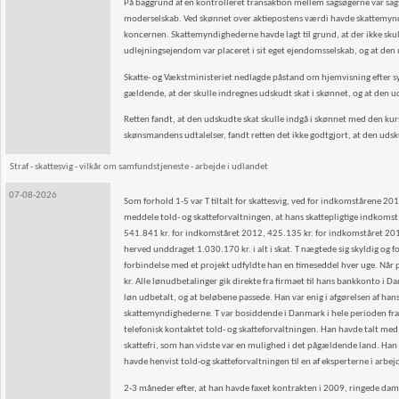
På baggrund af en kontrolleret transaktion mellem sagsøgerne var sagsø
moderselskab. Ved skønnet over aktiepostens værdi havde skattemynd
koncernen. Skattemyndighederne havde lagt til grund, at der ikke sku
udlejningsejendom var placeret i sit eget ejendomsselskab, og at den 
Skatte- og Vækstministeriet nedlagde påstand om hjemvisning efter sy
gældende, at der skulle indregnes udskudt skat i skønnet, og at den ud
Retten fandt, at den udskudte skat skulle indgå i skønnet med den kurs
skønsmandens udtalelser, fandt retten det ikke godtgjort, at den udsku
Straf - skattesvig - vilkår om samfundstjeneste - arbejde i udlandet
07-08-2026
Som forhold 1-5 var T tiltalt for skattesvig, ved for indkomstårene 201
meddele told- og skatteforvaltningen, at hans skattepligtige indkoms
541.841 kr. for indkomståret 2012, 425.135 kr. for indkomståret 20
herved unddraget 1.030.170 kr. i alt i skat. T nægtede sig skyldig og 
forbindelse med et projekt udfyldte han en timeseddel hver uge. Når p
kr. Alle lønudbetalinger gik direkte fra firmaet til hans bankkonto i D
løn udbetalt, og at beløbene passede. Han var enig i afgørelsen af han
skattemyndighederne. T var bosiddende i Danmark i hele perioden fr
telefonisk kontaktet told- og skatteforvaltningen. Han havde talt med
skattefri, som han vidste var en mulighed i det pågældende land. Han h
havde henvist told-og skatteforvaltningen til en af eksperterne i arbej
2-3 måneder efter, at han havde faxet kontrakten i 2009, ringede da