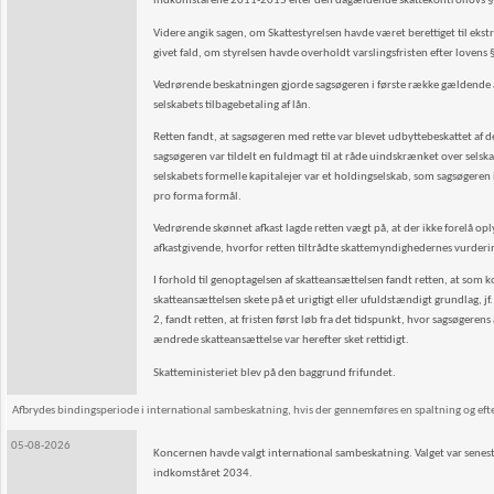
indkomstårene 2011-2015 efter den dagældende skattekontrollovs § 5, 
Videre angik sagen, om Skattestyrelsen havde været berettiget til ekst
givet fald, om styrelsen havde overholdt varslingsfristen efter lovens 
Vedrørende beskatningen gjorde sagsøgeren i første række gældende 
selskabets tilbagebetaling af lån.
Retten fandt, at sagsøgeren med rette var blevet udbyttebeskattet a
sagsøgeren var tildelt en fuldmagt til at råde uindskrænket over selska
selskabets formelle kapitalejer var et holdingselskab, som sagsøgeren 
pro forma formål.
Vedrørende skønnet afkast lagde retten vægt på, at der ikke forelå opl
afkastgivende, hvorfor retten tiltrådte skattemyndighedernes vurderin
I forhold til genoptagelsen af skatteansættelsen fandt retten, at so
skatteansættelsen skete på et urigtigt eller ufuldstændigt grundlag, jf.
2, fandt retten, at fristen først løb fra det tidspunkt, hvor sagsøger
ændrede skatteansættelse var herefter sket rettidigt.
Skatteministeriet blev på den baggrund frifundet.
Afbrydes bindingsperiode i international sambeskatning, hvis der gennemføres en spaltning og efterf
05-08-2026
Koncernen havde valgt international sambeskatning. Valget var senes
indkomståret 2034.