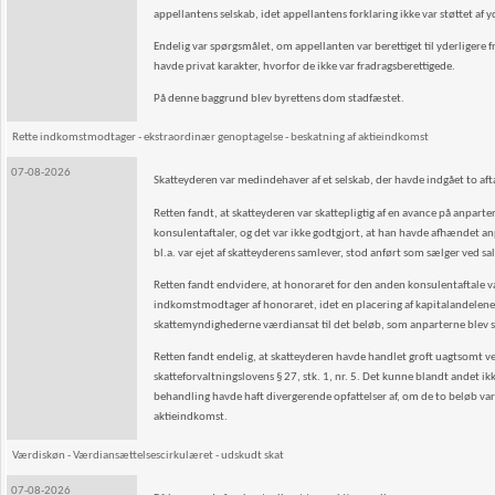
appellantens selskab, idet appellantens forklaring ikke var støttet af
Endelig var spørgsmålet, om appellanten var berettiget til yderligere fra
havde privat karakter, hvorfor de ikke var fradragsberettigede.
På denne baggrund blev byrettens dom stadfæstet.
Rette indkomstmodtager - ekstraordinær genoptagelse - beskatning af aktieindkomst
07-08-2026
Skatteyderen var medindehaver af et selskab, der havde indgået to a
Retten fandt, at skatteyderen var skattepligtig af en avance på anpar
konsulentaftaler, og det var ikke godtgjort, at han havde afhændet anpa
bl.a. var ejet af skatteyderens samlever, stod anført som sælger ved s
Retten fandt endvidere, at honoraret for den anden konsulentaftale var
indkomstmodtager af honoraret, idet en placering af kapitalandelene i 
skattemyndighederne værdiansat til det beløb, som anparterne blev sol
Retten fandt endelig, at skatteyderen havde handlet groft uagtsomt ved
skatteforvaltningslovens § 27, stk. 1, nr. 5. Det kunne blandt andet ik
behandling havde haft divergerende opfattelser af, om de to beløb var 
aktieindkomst.
Værdiskøn - Værdiansættelsescirkulæret - udskudt skat
07-08-2026