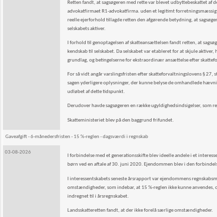
Retten fandt, at sagsøgeren med rette var blevet udbyttebeskattet a
advokatfirmaet R1-advokatfirma. uden et legitimt forretningsmæssigt f
reelle ejerforhold tillagde retten den afgørende betydning, at sagsøge
selskabets aktiver.
I forhold til genoptagelsen af skatteansættelsen fandt retten, at sag
kendskab til selskabet. Da selskabet var etableret for at skjule aktiver
grundlag, og betingelserne for ekstraordinær ansættelse efter skattefor
For så vidt angår varslingsfristen efter skatteforvaltningslovens § 27, stk
sagen yderligere oplysninger, der kunne belyse de omhandlede hævnin
udløbet af dette tidspunkt.
Derudover havde sagsøgeren en række ugyldighedsindsigelser, som re
Skatteministeriet blev på den baggrund frifundet.
Gaveafgift - 6-månedersfristen - 15 %-reglen - dagsværdi i regnskab
03-08-2026
I forbindelse med et generationsskifte blev ideelle andele i et interes
børn ved en aftale af 30. juni 2020. Ejendommen blev i den forbindels
I interessentskabets seneste årsrapport var ejendommens regnskabsmæs
omstændigheder, som indebar, at 15 %-reglen ikke kunne anvendes, 
indregnet til i årsregnskabet.
Landsskatteretten fandt, at der ikke forelå særlige omstændigheder.