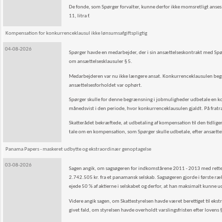
De fonde, som Spørger forvalter, kunne derfor ikke momsretligt anses
11, litra f.
Kompensation for konkurrenceklausul ikke lønsumsafgiftspligtig
04-08-2026
Spørger havde en medarbejder, der i sin ansættelseskontrakt med Spørg
om ansættelsesklausuler § 5.
Medarbejderen var nu ikke længere ansat. Konkurrenceklausulen begræ
ansættelsesforholdet var ophørt.
Spørger skulle for denne begrænsning i jobmuligheder udbetale en kom
månedsvist i den periode, hvor konkurrenceklausulen gjaldt. På frat
Skatterådet bekræftede, at udbetaling af kompensation til den tidliger
tale om en kompensation, som Spørger skulle udbetale, efter ansætt
Panama Papers - maskeret udbytte og ekstraordinær genoptagelse
03-08-2026
Sagen angik, om sagsøgeren for indkomstårene 2011 - 2013 med rette va
2.742.505 kr. fra et panamansk selskab. Sagsøgeren gjorde i første 
ejede 50 % af aktierne i selskabet og derfor, at han maksimalt kunn
Videre angik sagen, om Skattestyrelsen havde været berettiget til ekst
givet fald, om styrelsen havde overholdt varslingsfristen efter lovens §