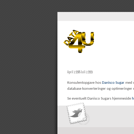
April 1998-Juli 1999:
Konsulentopgave hos
Danisco Sugar
med u
database konverteringer og optimeringer m.
Se eventuelt Danisco Sugars hjemmeside
h