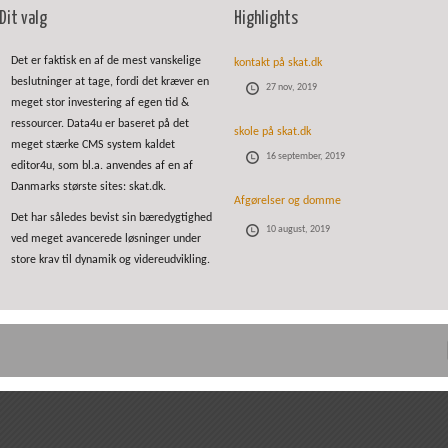
Dit valg
Highlights
Det er faktisk en af de mest vanskelige
kontakt på skat.dk
beslutninger at tage, fordi det kræver en
27 nov, 2019
meget stor investering af egen tid &
ressourcer. Data4u er baseret på det
skole på skat.dk
meget stærke CMS system kaldet
16 september, 2019
editor4u, som bl.a. anvendes af en af
Danmarks største sites: skat.dk.
Afgørelser og domme
Det har således bevist sin bæredygtighed
10 august, 2019
ved meget avancerede løsninger under
store krav til dynamik og videreudvikling.