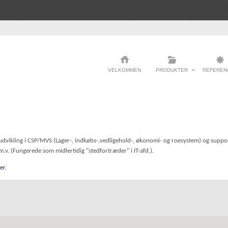
VELKOMMEN
PRODUKTER
REFEREN
dvikling i CSP/MVS (Lager-, indkøbs-,vedligehold-, økonomi- og roesystem) og suppo
v. (Fungerede som midlertidig "stedfortræder" i IT-afd.).
er
.