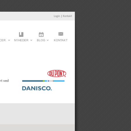
Login
|
Kontakt
CER
NYHEDER
BLOG
KONTAKT
rt ved