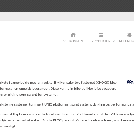
VELKOMMEN
PRODUKTER
REFEREN
em skete i samarbejde med en række IBM konsulenter. Systemet (CHOCS) blev
tforme af en engelsk leverandør. Disse kunne imidlertid ikke løfte opgaven,
er gik ind som garant for systemet.
eksterne systemer (primært UNIX platforme), samt systemudvikling og performance a
ringen af flyplanen som skulle foretages hver nat. Problemet var at den VB leverede 
u løste dette med et enkelt Oracle PL/SQL script på flere hundrede linier, som kunne e
nødvendigt!