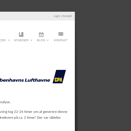
Login
|
Kontakt
CER
NYHEDER
BLOG
KONTAKT
nalyse.
løsning tog 22-24 timer om at generere denne
ksekvere på ca. 2 timer! Der var således