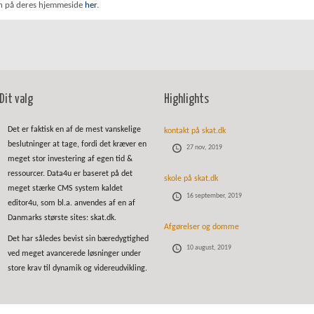
n på deres hjemmeside
her
.
Dit valg
Highlights
Det er faktisk en af de mest vanskelige
kontakt på skat.dk
beslutninger at tage, fordi det kræver en
27 nov, 2019
meget stor investering af egen tid &
ressourcer. Data4u er baseret på det
skole på skat.dk
meget stærke CMS system kaldet
16 september, 2019
editor4u, som bl.a. anvendes af en af
Danmarks største sites: skat.dk.
Afgørelser og domme
Det har således bevist sin bæredygtighed
10 august, 2019
ved meget avancerede løsninger under
store krav til dynamik og videreudvikling.