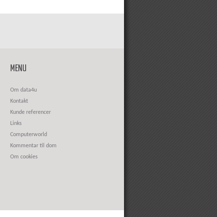
MENU
Om data4u
Kontakt
Kunde referencer
Links
Computerworld
Kommentar til dom
Om cookies