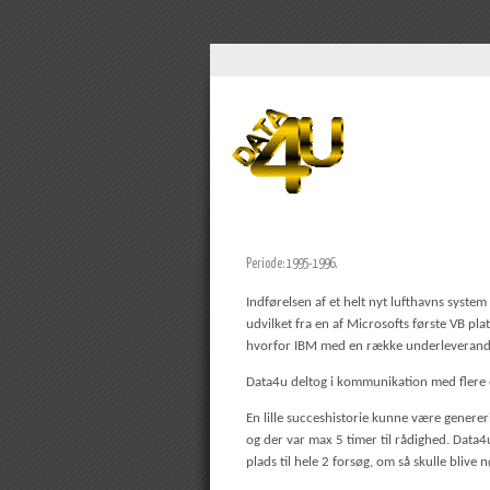
Periode: 1995-1996.
Indførelsen af et helt nyt lufthavns syst
udvilket fra en af Microsofts første VB pla
hvorfor IBM med en række underleverandør
Data4u deltog i kommunikation med flere 
En lille succeshistorie kunne være genere
og der var max 5 timer til rådighed. Data4
plads til hele 2 forsøg, om så skulle blive 