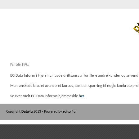
Periode: 1996.
EG Data Inform i Hjørring havde driftsansvar for flere andre kunder og anven
Man ønskede bl.a. et avanceret kursus, samt en sparring til nogle konkrete pro
Se eventuelt EG Data Informs hjemmeside
her
.
Copyright
Data4u
2013 - Powered by
editor4u